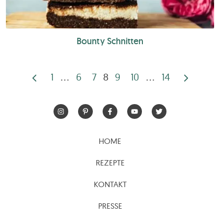
Bounty Schnitten
1
…
6
7
8
9
10
…
14
Seitennummerierun
der
Beiträge
HOME
REZEPTE
KONTAKT
PRESSE