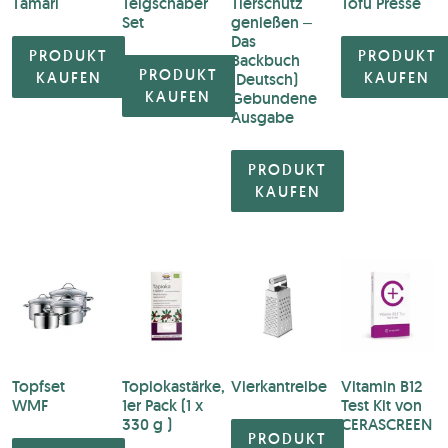
Tamari
Teigschaber
Tierschutz
Tofu Presse
Set
genießen –
Das
PRODUKT
PRODUKT
Backbuch
PRODUKT
KAUFEN
KAUFEN
(Deutsch)
KAUFEN
Gebundene
Ausgabe
PRODUKT
KAUFEN
Topfset
Topiokastärke,
Vierkantreibe
Vitamin B12
WMF
1er Pack (1 x
Test Kit von
330 g )
CERASCREEN
PRODUKT