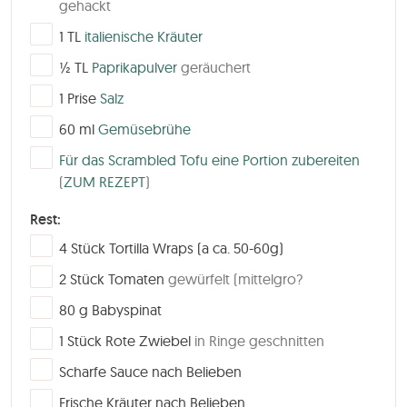
gehackt
▢
1
TL
italienische Kräuter
▢
½
TL
Paprikapulver
geräuchert
▢
1
Prise
Salz
▢
60
ml
Gemüsebrühe
▢
Für das Scrambled Tofu eine Portion zubereiten
(
ZUM REZEPT
)
Rest:
▢
4
Stück
Tortilla Wraps (a ca. 50-60g)
▢
2
Stück
Tomaten
gewürfelt (mittelgro?
▢
80
g
Babyspinat
▢
1
Stück
Rote Zwiebel
in Ringe geschnitten
▢
Scharfe Sauce nach Belieben
▢
Frische Kräuter nach Belieben