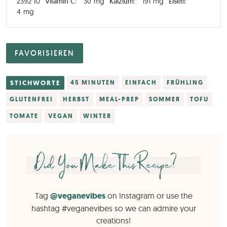
2392
IU
Vitamin C:
30
mg
Kalzium:
191
mg
Eisen:
4
mg
FAVORISIEREN
STICHWORTE
45 MINUTEN
EINFACH
FRÜHLING
GLUTENFREI
HERBST
MEAL-PREP
SOMMER
TOFU
TOMATE
VEGAN
WINTER
Did You Make This Recipe?
Tag
@veganevibes
on Instagram or use the
hashtag #veganevibes so we can admire your
creations!