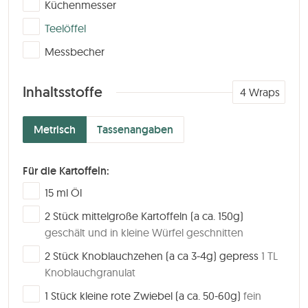
▢
Küchenmesser
▢
Teelöffel
▢
Messbecher
Inhaltsstoffe
4
Wraps
Metrisch
Tassenangaben
Für die Kartoffeln:
▢
15
ml
Öl
▢
2
Stück
mittelgroße Kartoffeln (a ca. 150g)
geschält und in kleine Würfel geschnitten
▢
2
Stück
Knoblauchzehen (a ca 3-4g) gepress
1 TL
Knoblauchgranulat
▢
1
Stück
kleine rote Zwiebel (a ca. 50-60g)
fein