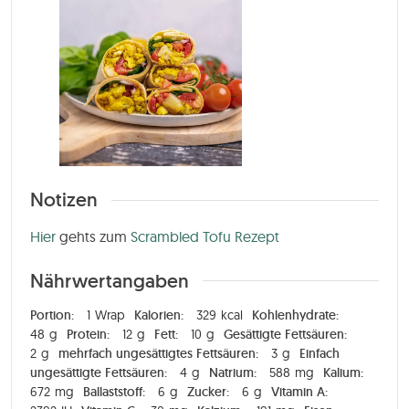
Notizen
Hier
gehts zum
Scrambled Tofu Rezept
Nährwertangaben
Portion:
1
Wrap
Kalorien:
329
kcal
Kohlenhydrate:
48
g
Protein:
12
g
Fett:
10
g
Gesättigte Fettsäuren:
2
g
mehrfach ungesättigtes Fettsäuren:
3
g
Einfach
ungesättigte Fettsäuren:
4
g
Natrium:
588
mg
Kalium:
672
mg
Ballaststoff:
6
g
Zucker:
6
g
Vitamin A: