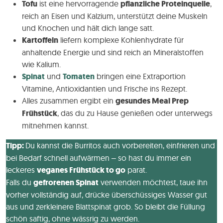
Tofu
ist eine hervorragende
pflanzliche Proteinquelle
,
reich an Eisen und Kalzium, unterstützt deine Muskeln
und Knochen und hält dich lange satt.
Kartoffeln
liefern komplexe Kohlenhydrate für
anhaltende Energie und sind reich an Mineralstoffen
wie Kalium.
Spinat
und
Tomaten
bringen eine Extraportion
Vitamine, Antioxidantien und Frische ins Rezept.
Alles zusammen ergibt ein
gesundes Meal Prep
Frühstück
, das du zu Hause genießen oder unterwegs
mitnehmen kannst.
Tipp:
Du kannst die Burritos auch vorbereiten, einfrieren und
bei Bedarf schnell aufwärmen – so hast du immer ein
leckeres
veganes Frühstück to go
parat.
Falls du
gefrorenen Spinat
verwenden möchtest, taue ihn
vorher vollständig auf, drücke überschüssiges Wasser gut
aus und zerkleinere Blattspinat grob. So bleibt die Füllung
schön saftig, ohne wässrig zu werden.