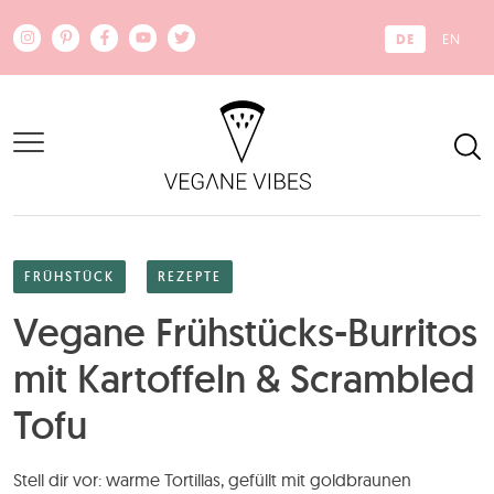
Zum Hauptinhalt springen
DE
EN
FRÜHSTÜCK
REZEPTE
Vegane Frühstücks-Burritos
mit Kartoffeln & Scrambled
Tofu
Stell dir vor: warme Tortillas, gefüllt mit goldbraunen