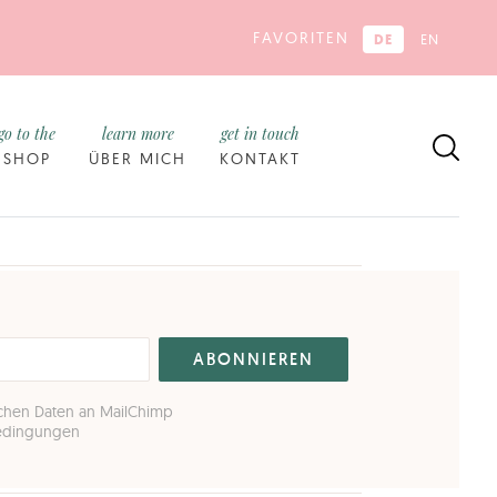
FAVORITEN
DE
EN
go to the
learn more
get in touch
SHOP
ÜBER MICH
KONTAKT
ichen Daten an MailChimp
Bedingungen