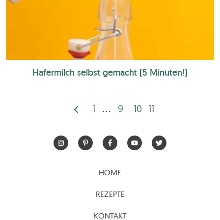
Hafermilch selbst gemacht (5 Minuten!)
1
…
9
10
11
Seitennummerierun
der
Beiträge
HOME
REZEPTE
KONTAKT