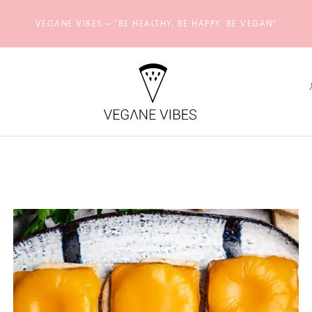
VEGANE VIBES – "BE HEALTHY, BE HAPPY, BE VEGAN“