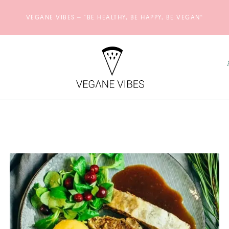
VEGANE VIBES – "BE HEALTHY, BE HAPPY, BE VEGAN“