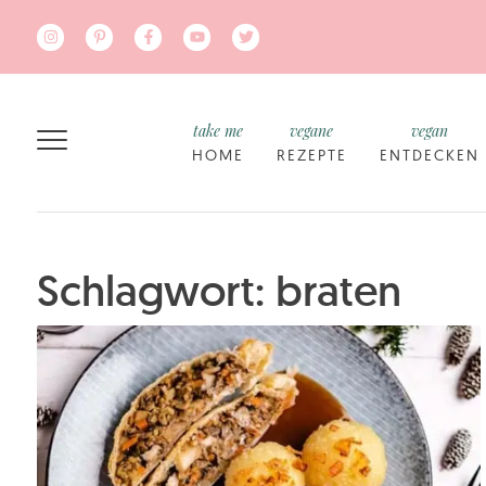
Zum Hauptinhalt springen
take me
vegane
vegan
HOME
REZEPTE
ENTDECKEN
Schlagwort: braten