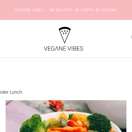
VEGANE VIBES – "BE HEALTHY, BE HAPPY, BE VEGAN“
oder Lunch.