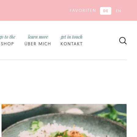
FAVORITEN
DE
EN
go to the
learn more
get in touch
SHOP
ÜBER MICH
KONTAKT