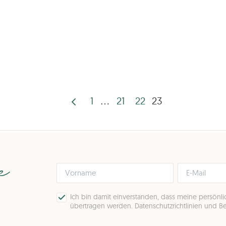
1
…
21
22
23
Seitennummeri
der
Beiträge
pe
Ich bin damit einverstanden, dass meine persönl
übertragen werden.
Datenschutzrichtlinien und 