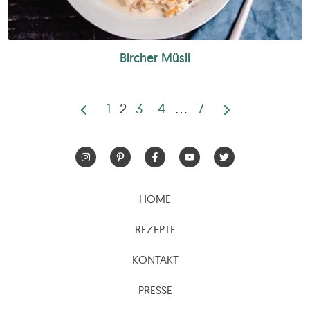
Bircher Müsli
1
2
3
4
…
7
Seitennummerierun
der
Beiträge
HOME
REZEPTE
KONTAKT
PRESSE