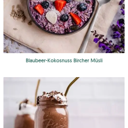
Blaubeer-Kokosnuss Bircher Müsli