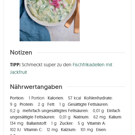
Notizen
TIPP:
Schmeckt super zu den
Fischfrikadellen mit
Jackfruit
Nährwertangaben
Portion:
1
Portion
Kalorien:
57
kcal
Kohlenhydrate:
9
g
Protein:
2
g
Fett:
1
g
Gesättigte Fettsäuren:
0,2
g
mehrfach ungesättigtes Fettsäuren:
0,01
g
Einfach
ungesättigte Fettsäuren:
0,01
g
Natrium:
62
mg
Kalium:
134
mg
Ballaststoff:
1
g
Zucker:
5
g
Vitamin A:
102
IU
Vitamin C:
12
mg
Kalzium:
101
mg
Eisen: