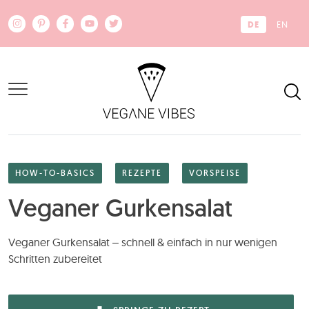
Zum Hauptinhalt springen
DE
EN
HOW-TO-BASICS
REZEPTE
VORSPEISE
Veganer Gurkensalat
Veganer Gurkensalat – schnell & einfach in nur wenigen
Schritten zubereitet