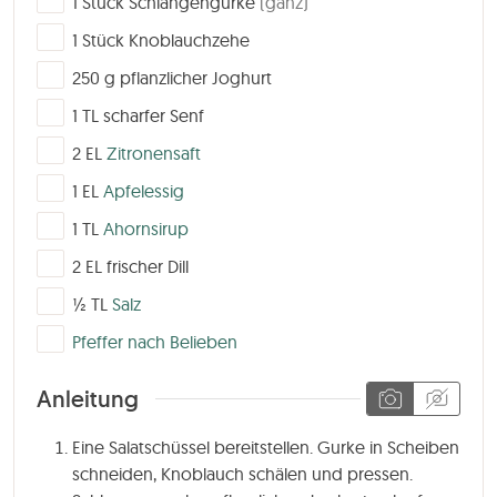
1
Stück
Schlangengurke
(ganz)
▢
1
Stück
Knoblauchzehe
▢
250
g
pflanzlicher Joghurt
▢
1
TL
scharfer Senf
▢
2
EL
Zitronensaft
▢
1
EL
Apfelessig
▢
1
TL
Ahornsirup
▢
2
EL
frischer Dill
▢
½
TL
Salz
▢
Pfeffer nach Belieben
Anleitung
Eine Salatschüssel bereitstellen. Gurke in Scheiben
schneiden, Knoblauch schälen und pressen.