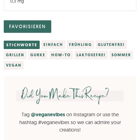
0,3
mg
FAVORISIEREN
STICHWORTE
EINFACH
FRÜHLING
GLUTENFREI
GRILLEN
GURKE
HOW-TO
LAKTOSEFREI
SOMMER
VEGAN
Did You Make This Recipe?
Tag
@veganevibes
on Instagram or use the
hashtag #veganevibes so we can admire your
creations!