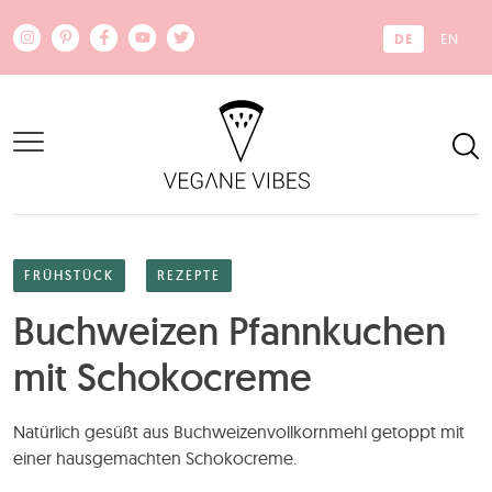
Zum Hauptinhalt springen
DE
EN
FRÜHSTÜCK
REZEPTE
Buchweizen Pfannkuchen
mit Schokocreme
Natürlich gesüßt aus Buchweizenvollkornmehl getoppt mit
einer hausgemachten Schokocreme.