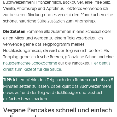
Buchweizenmehl, Pflanzenmilch, Backpulver, eine Prise Salz,
Vanille, Ahornsirup und Apfelmus. Letzteres verwende ich
zur besseren Bindung und es verleiht den Pfannkuchen eine
schöne, natürliche Süße zusätzlich zum Ahornsirup.
Die Zutaten
kommen alle zusammen in eine Schüssel oder
einen Mixer und werden zu einem Teig verarbeitet. Ich
verwende gerne das Teigprogramm meines
Hochleistungsmixers, da wird der Teig wirklich perfekt. Als
Topping gebe ich frische Beeren, pflanzliche Sahne und eine
hausgemachte Schokocreme
auf die Pancakes.
Hier geht’s
direkt zum Rezept für die Sauce.
TIPP:
Ich empfehle den Teig nach dem Rühren noch bis zu 5
Minuten setzen zu lassen. Dabei quillt das Buchweizenmehl
etwas auf und der Teig wird dickflüssiger und lässt sich
einfacher herausbacken.
Vegane Pancakes schnell und einfach