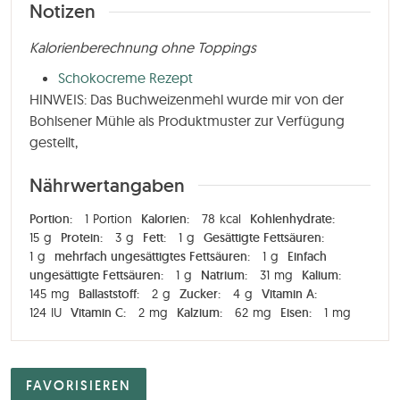
Notizen
Kalorienberechnung ohne Toppings
Schokocreme Rezept
HINWEIS: Das Buchweizenmehl wurde mir von der
Bohlsener Mühle als Produktmuster zur Verfügung
gestellt,
Nährwertangaben
Portion:
1
Portion
Kalorien:
78
kcal
Kohlenhydrate:
15
g
Protein:
3
g
Fett:
1
g
Gesättigte Fettsäuren:
1
g
mehrfach ungesättigtes Fettsäuren:
1
g
Einfach
ungesättigte Fettsäuren:
1
g
Natrium:
31
mg
Kalium:
145
mg
Ballaststoff:
2
g
Zucker:
4
g
Vitamin A:
124
IU
Vitamin C:
2
mg
Kalzium:
62
mg
Eisen:
1
mg
FAVORISIEREN