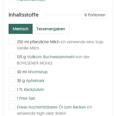
Inhaltsstoffe
8
Portionen
Metrisch
Tassenangaben
▢
250
ml
pflanzliche Milch
ich verwende eine Soja-
Vanille Milch
▢
125
g
Vollkorn-Buchweizenmehl
von der
BOHLSENER MÜHLE
▢
30
ml
Ahornsirup
▢
30
g
Apfelmark
▢
1
TL
Backpulver
▢
1
Prise Salz
▢
Etwas hocherhitzbares Öl zum Backen
ich
verwende high-oleic Bratöl