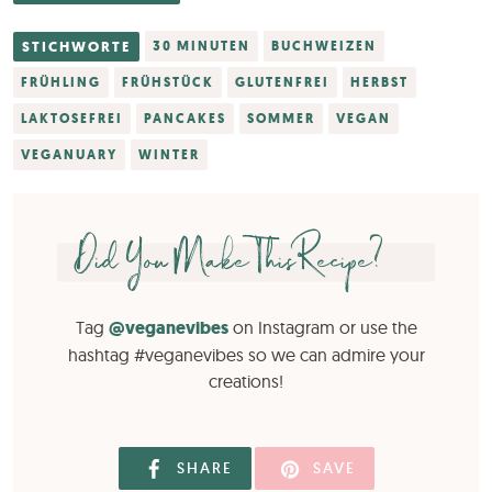
STICHWORTE
30 MINUTEN
BUCHWEIZEN
FRÜHLING
FRÜHSTÜCK
GLUTENFREI
HERBST
LAKTOSEFREI
PANCAKES
SOMMER
VEGAN
VEGANUARY
WINTER
Did You Make This Recipe?
Tag
@veganevibes
on Instagram or use the
hashtag #veganevibes so we can admire your
creations!
SHARE
SAVE