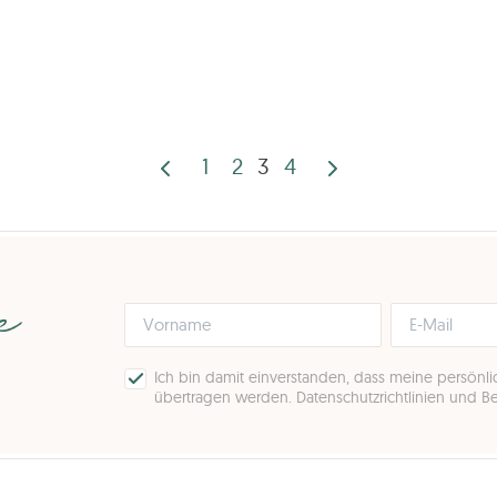
1
2
3
4
Seitennummeri
der
Beiträge
pe
Ich bin damit einverstanden, dass meine persönl
übertragen werden.
Datenschutzrichtlinien und 