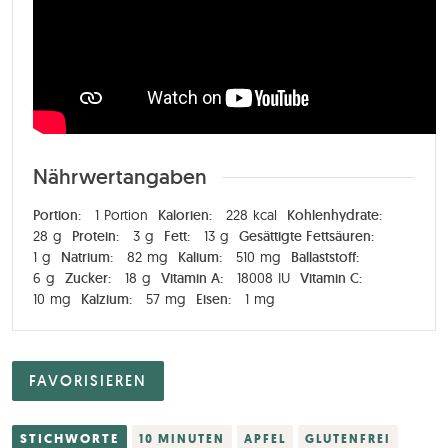
Nährwertangaben
Portion:
1
Portion
Kalorien:
228
kcal
Kohlenhydrate:
28
g
Protein:
3
g
Fett:
13
g
Gesättigte Fettsäuren:
1
g
Natrium:
82
mg
Kalium:
510
mg
Ballaststoff:
6
g
Zucker:
18
g
Vitamin A:
18008
IU
Vitamin C:
10
mg
Kalzium:
57
mg
Eisen:
1
mg
FAVORISIEREN
STICHWORTE
10 MINUTEN
APFEL
GLUTENFREI