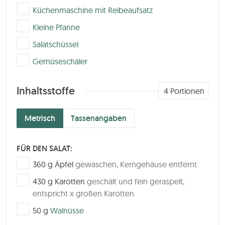
▢
Küchenmaschine mit Reibeaufsatz
▢
Kleine Pfanne
▢
Salatschüssel
▢
Gemüseschäler
Inhaltsstoffe
4
Portionen
Metrisch
Tassenangaben
FÜR DEN SALAT:
▢
360
g
Äpfel
gewaschen, Kerngehäuse entfernt
▢
430
g
Karotten
geschält und fein geraspelt,
entspricht x großen Karotten
▢
50
g
Walnüsse