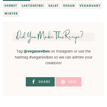
HERBST
LAKTOSEFREI
SALAT
VEGAN
VEGANUARY
WINTER
Did You Make This Recipe?
Tag
@veganevibes
on Instagram or use the
hashtag #veganevibes so we can admire your
creations!
SHARE
SAVE