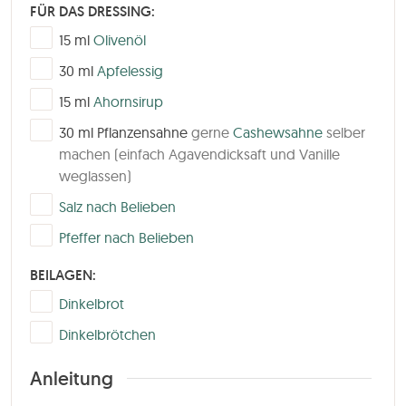
FÜR DAS DRESSING:
▢
15
ml
Olivenöl
▢
30
ml
Apfelessig
▢
15
ml
Ahornsirup
▢
30
ml
Pflanzensahne
gerne
Cashewsahne
selber
machen (einfach Agavendicksaft und Vanille
weglassen)
▢
Salz nach Belieben
▢
Pfeffer nach Belieben
BEILAGEN:
▢
Dinkelbrot
▢
Dinkelbrötchen
Anleitung