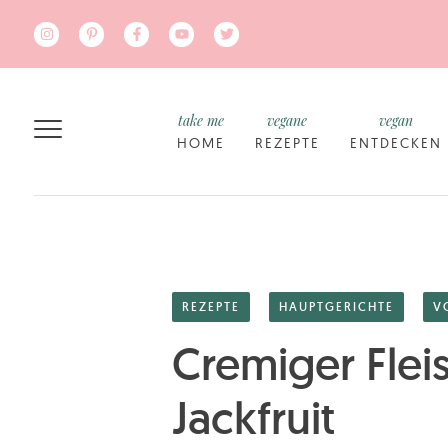
Zum Hauptinhalt springen
take me
vegane
vegan
HOME
REZEPTE
ENTDECKEN
REZEPTE
HAUPTGERICHTE
V
Cremiger Fleis
Jackfruit