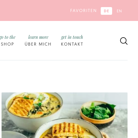
FAVORITEN
DE
EN
go to the
learn more
get in touch
SHOP
ÜBER MICH
KONTAKT