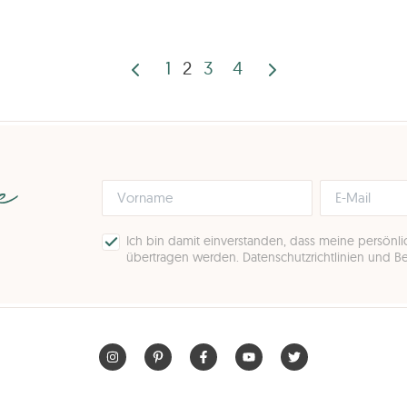
1
2
3
4
Seitennummeri
der
Beiträge
pe
Ich bin damit einverstanden, dass meine persönl
übertragen werden.
Datenschutzrichtlinien und 