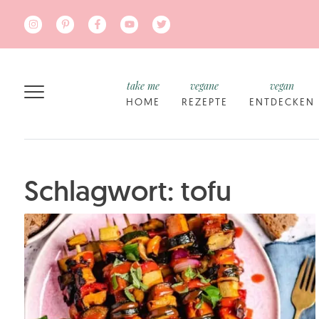
Zum Hauptinhalt springen
take me
vegane
vegan
HOME
REZEPTE
ENTDECKEN
Schlagwort: tofu