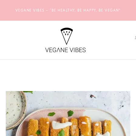
VEGANE VIBES – "BE HEALTHY, BE HAPPY, BE VEGAN“