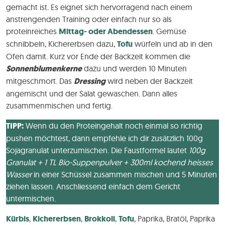
gemacht ist. Es eignet sich hervorragend nach einem
anstrengenden Training oder einfach nur so als
proteinreiches
Mittag- oder Abendessen
. Gemüse
schnibbeln, Kichererbsen dazu,
Tofu
würfeln und ab in den
Ofen damit. Kurz vor Ende der Backzeit kommen die
Sonnenblumenkerne
dazu und werden 10 Minuten
mitgeschmort. Das
Dressing
wird neben der Backzeit
angemischt und der Salat gewaschen. Dann alles
zusammenmischen und fertig.
TIPP:
Wenn du den Proteingehalt noch einmal so richtig
pushen möchtest, dann empfehle ich dir zusätzlich 100g
Sojagranulat unterzumischen. Die Faustformel lautet
100g
Granulat + 1 TL Bio-Suppenpulver + 300ml kochend heisses
Wasser
in einer Schüssel zusammen mischen und 5 Minuten
ziehen lassen. Anschliessend einfach dem Gericht
untermischen.
Kürbis
,
Kichererbsen
,
Brokkoli
,
Tofu
, Paprika, Bratöl, Paprika