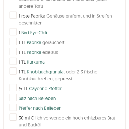
andere Tofu
▢
1
rote Paprika
Gehäuse entfernt und in Streifen
geschnitten
▢
1
Bird Eye Chili
▢
1
TL
Paprika
geräuchert
▢
1
TL
Paprika
edelsüß
▢
1
TL
Kurkuma
▢
1
TL
Knoblauchgranulat
oder 2-3 frische
Knoblauchzehen, gepresst
▢
½
TL
Cayenne Pfeffer
▢
Salz nach Belieben
▢
Pfeffer nach Belieben
▢
30
ml
Öl
ich verwende ein hoch erhitzbares Brat-
und Backöl