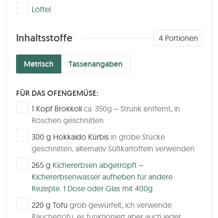
▢
Löffel
Inhaltsstoffe
4
Portionen
Metrisch
Tassenangaben
FÜR DAS OFENGEMÜSE:
▢
1
Kopf
Brokkoli
ca. 350g – Strunk entfernt, in
Röschen geschnitten
▢
300
g
Hokkaido Kürbis
in grobe Stücke
geschnitten, alternativ Süßkartoffeln verwenden
▢
265
g
Kichererbsen abgetropft –
Kichererbsenwasser aufheben für andere
Rezepte. 1 Dose oder Glas mit 400g
▢
220
g
Tofu
grob gewürfelt, ich verwende
Räuchertofu, es funktioniert aber auch jeder