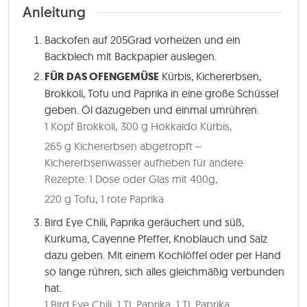
Anleitung
Backofen auf 205Grad vorheizen und ein
Backblech mit Backpapier auslegen.
FÜR DAS OFENGEMÜSE
Kürbis, Kichererbsen,
Brokkoli, Tofu und Paprika in eine große Schüssel
geben. Öl dazugeben und einmal umrühren.
1 Kopf Brokkoli,
300 g Hokkaido Kürbis,
265 g Kichererbsen abgetropft –
Kichererbsenwasser aufheben für andere
Rezepte. 1 Dose oder Glas mit 400g,
220 g Tofu,
1 rote Paprika
Bird Eye Chili, Paprika geräuchert und süß,
Kurkuma, Cayenne Pfeffer, Knoblauch und Salz
dazu geben. Mit einem Kochlöffel oder per Hand
so lange rühren, sich alles gleichmäßig verbunden
hat.
1 Bird Eye Chili,
1 TL Paprika,
1 TL Paprika,