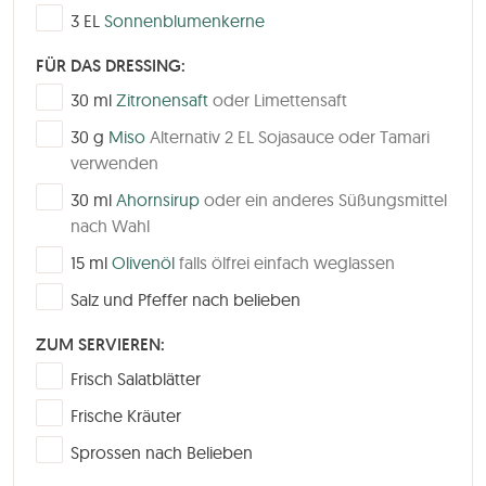
▢
3
EL
Sonnenblumenkerne
FÜR DAS DRESSING:
▢
30
ml
Zitronensaft
oder Limettensaft
▢
30
g
Miso
Alternativ 2 EL Sojasauce oder Tamari
verwenden
▢
30
ml
Ahornsirup
oder ein anderes Süßungsmittel
nach Wahl
▢
15
ml
Olivenöl
falls ölfrei einfach weglassen
▢
Salz und Pfeffer nach belieben
ZUM SERVIEREN:
▢
Frisch Salatblätter
▢
Frische Kräuter
▢
Sprossen nach Belieben