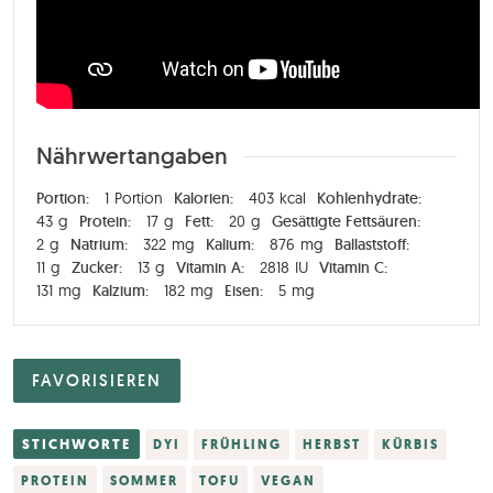
Nährwertangaben
Portion:
1
Portion
Kalorien:
403
kcal
Kohlenhydrate:
43
g
Protein:
17
g
Fett:
20
g
Gesättigte Fettsäuren:
2
g
Natrium:
322
mg
Kalium:
876
mg
Ballaststoff:
11
g
Zucker:
13
g
Vitamin A:
2818
IU
Vitamin C:
131
mg
Kalzium:
182
mg
Eisen:
5
mg
FAVORISIEREN
STICHWORTE
DYI
FRÜHLING
HERBST
KÜRBIS
PROTEIN
SOMMER
TOFU
VEGAN