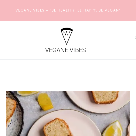
VEGANE VIBES – "BE HEALTHY, BE HAPPY, BE VEGAN“