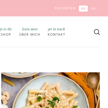
FAVORITEN
DE
EN
go to the
learn more
get in touch
SHOP
ÜBER MICH
KONTAKT