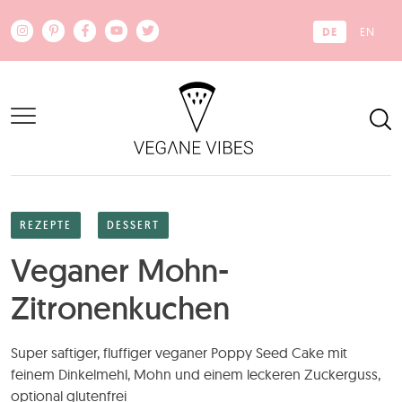
Zum Hauptinhalt springen
DE
EN
REZEPTE
DESSERT
Veganer Mohn-
Zitronenkuchen
Super saftiger, fluffiger veganer Poppy Seed Cake mit
feinem Dinkelmehl, Mohn und einem leckeren Zuckerguss,
optional glutenfrei