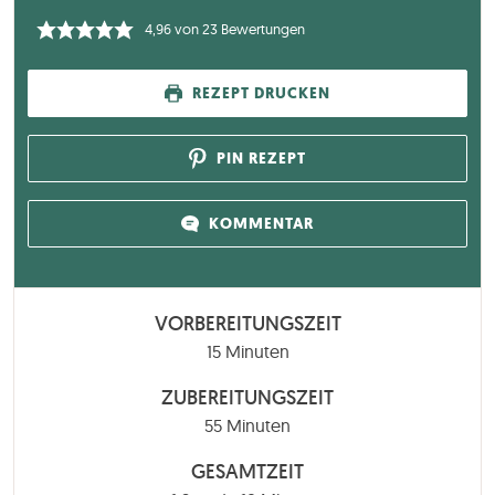
4,96
von
23
Bewertungen
REZEPT DRUCKEN
PIN REZEPT
KOMMENTAR
VORBEREITUNGSZEIT
Minuten
15
Minuten
ZUBEREITUNGSZEIT
Minuten
55
Minuten
GESAMTZEIT