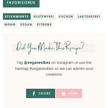
FAVORISIEREN
STICHWORTE
GLUTENFREI
KUCHEN
LAKTOSEFREI
MOHN
VEGAN
ZITRONE
Did You Make This Recipe?
Tag
@veganevibes
on Instagram or use the
hashtag #veganevibes so we can admire your
creations!
SHARE
SAVE