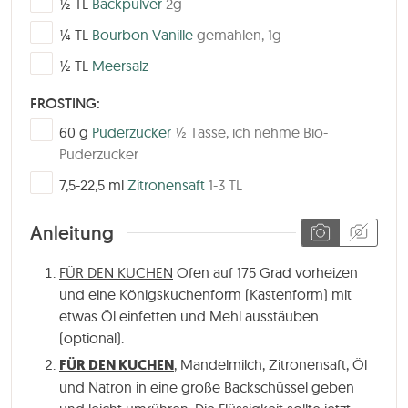
½
TL
Backpulver
2g
▢
¼
TL
Bourbon Vanille
gemahlen, 1g
▢
½
TL
Meersalz
FROSTING:
▢
60
g
Puderzucker
½ Tasse, ich nehme Bio-
Puderzucker
▢
7,5-22,5
ml
Zitronensaft
1-3 TL
Anleitung
FÜR DEN KUCHEN
Ofen auf 175 Grad vorheizen
und eine Königskuchenform (Kastenform) mit
etwas Öl einfetten und Mehl ausstäuben
(optional).
FÜR DEN KUCHEN
,
Mandelmilch, Zitronensaft, Öl
und Natron in eine große Backschüssel geben