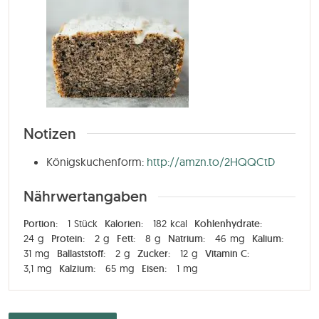
Notizen
Königskuchenform:
http://amzn.to/2HQQCtD
Nährwertangaben
Portion:
1
Stück
Kalorien:
182
kcal
Kohlenhydrate:
24
g
Protein:
2
g
Fett:
8
g
Natrium:
46
mg
Kalium:
31
mg
Ballaststoff:
2
g
Zucker:
12
g
Vitamin C:
3,1
mg
Kalzium:
65
mg
Eisen:
1
mg