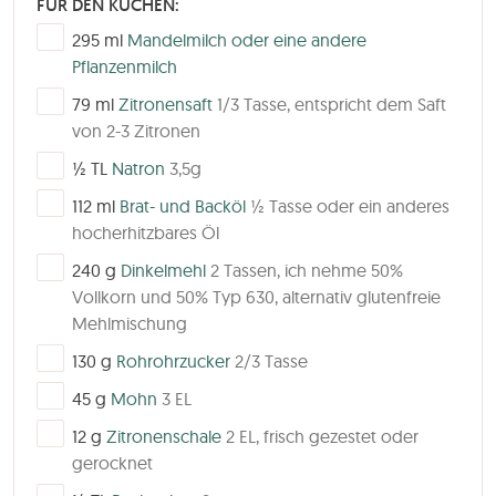
FÜR DEN KUCHEN:
▢
295
ml
Mandelmilch oder eine andere
Pflanzenmilch
▢
79
ml
Zitronensaft
1/3 Tasse, entspricht dem Saft
von 2-3 Zitronen
▢
½
TL
Natron
3,5g
▢
112
ml
Brat- und Backöl
½ Tasse oder ein anderes
hocherhitzbares Öl
▢
240
g
Dinkelmehl
2 Tassen, ich nehme 50%
Vollkorn und 50% Typ 630, alternativ glutenfreie
Mehlmischung
▢
130
g
Rohrohrzucker
2/3 Tasse
▢
45
g
Mohn
3 EL
▢
12
g
Zitronenschale
2 EL, frisch gezestet oder
gerocknet
▢