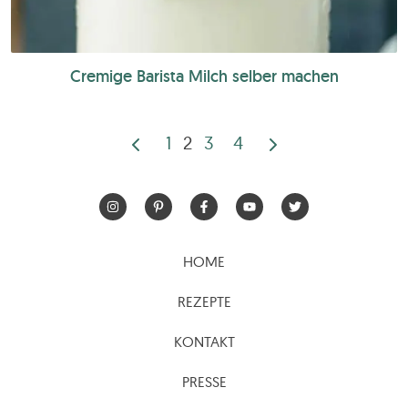
Cremige Barista Milch selber machen
1
2
3
4
Seitennummerierun
der
Beiträge
HOME
REZEPTE
KONTAKT
PRESSE