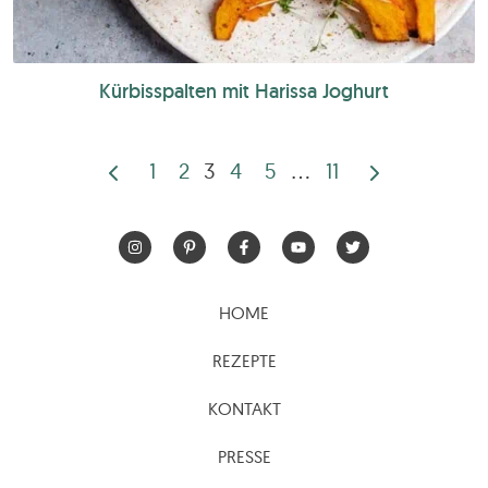
Kürbisspalten mit Harissa Joghurt
1
2
3
4
5
…
11
Seitennummerierun
der
Beiträge
HOME
REZEPTE
KONTAKT
PRESSE