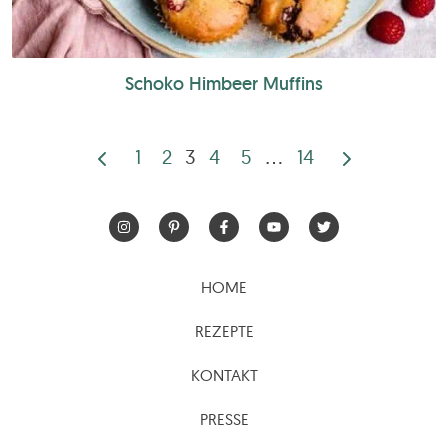
Schoko Himbeer Muffins
1
2
3
4
5
…
14
Seitennummerierun
der
Beiträge
HOME
REZEPTE
KONTAKT
PRESSE