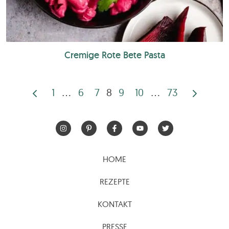
Cremige Rote Bete Pasta
1
…
6
7
8
9
10
…
73
Seitennummerierun
der
Beiträge
HOME
REZEPTE
KONTAKT
PRESSE