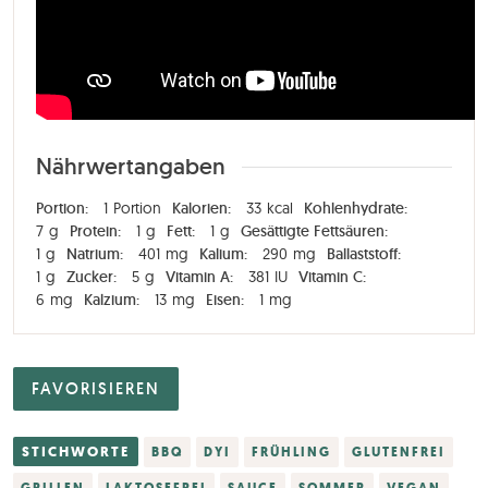
Nährwertangaben
Portion:
1
Portion
Kalorien:
33
kcal
Kohlenhydrate:
7
g
Protein:
1
g
Fett:
1
g
Gesättigte Fettsäuren:
1
g
Natrium:
401
mg
Kalium:
290
mg
Ballaststoff:
1
g
Zucker:
5
g
Vitamin A:
381
IU
Vitamin C:
6
mg
Kalzium:
13
mg
Eisen:
1
mg
FAVORISIEREN
STICHWORTE
BBQ
DYI
FRÜHLING
GLUTENFREI
GRILLEN
LAKTOSEFREI
SAUCE
SOMMER
VEGAN