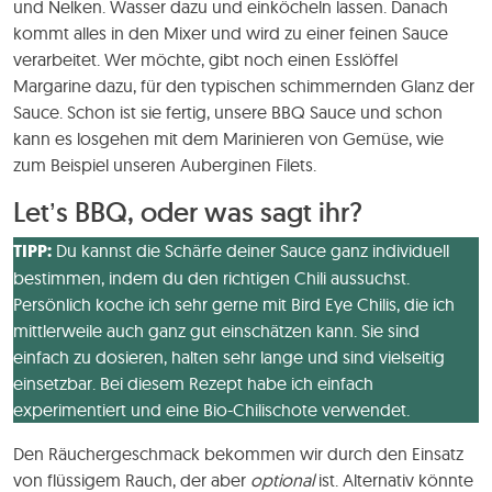
und Nelken. Wasser dazu und einköcheln lassen. Danach
kommt alles in den Mixer und wird zu einer feinen Sauce
verarbeitet. Wer möchte, gibt noch einen Esslöffel
Margarine dazu, für den typischen schimmernden Glanz der
Sauce. Schon ist sie fertig, unsere BBQ Sauce und schon
kann es losgehen mit dem Marinieren von Gemüse, wie
zum Beispiel unseren Auberginen Filets.
Let’s BBQ, oder was sagt ihr?
TIPP:
Du kannst die Schärfe deiner Sauce ganz individuell
bestimmen, indem du den richtigen Chili aussuchst.
Persönlich koche ich sehr gerne mit Bird Eye Chilis, die ich
mittlerweile auch ganz gut einschätzen kann. Sie sind
einfach zu dosieren, halten sehr lange und sind vielseitig
einsetzbar. Bei diesem Rezept habe ich einfach
experimentiert und eine Bio-Chilischote verwendet.
Den Räuchergeschmack bekommen wir durch den Einsatz
von flüssigem Rauch, der aber
optional
ist. Alternativ könnte