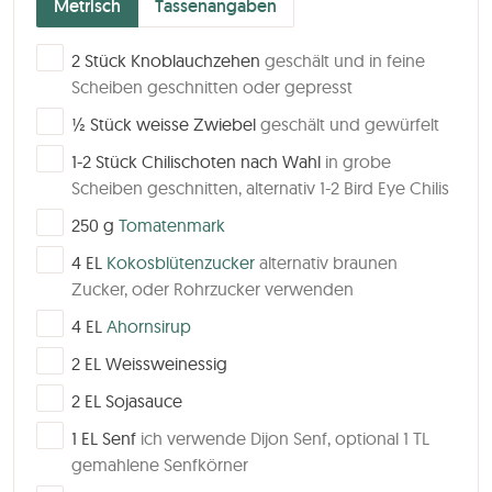
Metrisch
Tassenangaben
▢
2
Stück
Knoblauchzehen
geschält und in feine
Scheiben geschnitten oder gepresst
▢
½
Stück
weisse Zwiebel
geschält und gewürfelt
▢
1-2
Stück
Chilischoten nach Wahl
in grobe
Scheiben geschnitten, alternativ 1-2 Bird Eye Chilis
▢
250
g
Tomatenmark
▢
4
EL
Kokosblütenzucker
alternativ braunen
Zucker, oder Rohrzucker verwenden
▢
4
EL
Ahornsirup
▢
2
EL
Weissweinessig
▢
2
EL
Sojasauce
▢
1
EL
Senf
ich verwende Dijon Senf, optional 1 TL
gemahlene Senfkörner