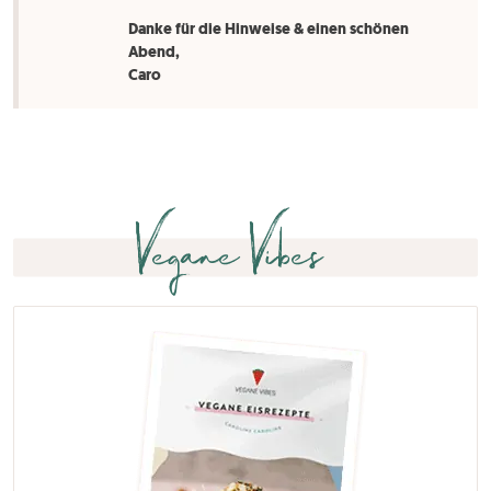
Danke für die Hinweise & einen schönen
Abend,
Caro
Vegane Vibes