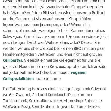
Gestern musste ich echt lachen, als ich ein Bild von mir und
meinem Mann in die „Verwandtschafts-Gruppe“ gepostet
hab. Warum? Auf dem Bild stehen wir mit unserem Bulli bei
uns im Garten und sitzen auf unseren Klappstühlen.
Irgendwo muss man ja campen, oder? Warum ich
schmunzeln musste, war eigentlich ein Kommentar meines
Schwagers. Er meinte, zusammen mit Freunden wäre es jetzt
noch lustiger. Da ist was Wahres, dran, oder? Dieses Jahr
werden wir uns eher die Zeit bei kleinen BBQs mit ein paar
Familienmitgliedern vertreiben und eher nicht auf großen
Grillpartys.
Vielleicht einmal die Gelegenheit für uns alle,
ganz viel Neues im kleinen Kreis auszuprobieren. Ich arbeite
auf jeden Fall mit Hochdruck an neuen
veganen
Grillspezialitäten
, more to come.
Die Zubereitung ist relativ einfach, angefangen mit Olivenöl,
weißer Zwiebel, Chili und Knoblauch. Dazu kommen
Tomatenmark, Kokosblütenzucker, Ahornsirup, Sojasauce,
Weißwein Essig, Senf, Molasse, Ingwer, Kurkuma, Muskat