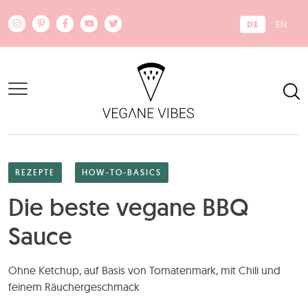
Zum Hauptinhalt springen
DE
EN
REZEPTE
HOW-TO-BASICS
Die beste vegane BBQ
Sauce
Ohne Ketchup, auf Basis von Tomatenmark, mit Chili und
feinem Räuchergeschmack