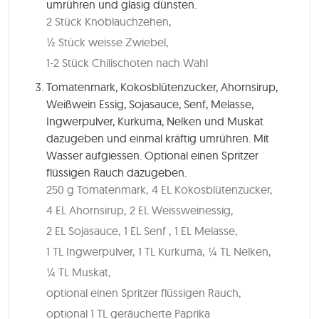
umrühren und glasig dünsten.
2 Stück Knoblauchzehen,
½ Stück weisse Zwiebel,
1-2 Stück Chilischoten nach Wahl
Tomatenmark, Kokosblütenzucker, Ahornsirup,
Weißwein Essig, Sojasauce, Senf, Melasse,
Ingwerpulver, Kurkuma, Nelken und Muskat
dazugeben und einmal kräftig umrühren. Mit
Wasser aufgiessen. Optional einen Spritzer
flüssigen Rauch dazugeben.
250 g Tomatenmark,
4 EL Kokosblütenzucker,
4 EL Ahornsirup,
2 EL Weissweinessig,
2 EL Sojasauce,
1 EL Senf ,
1 EL Melasse,
1 TL Ingwerpulver,
1 TL Kurkuma,
¼ TL Nelken,
¼ TL Muskat,
optional einen Spritzer flüssigen Rauch,
optional 1 TL geräucherte Paprika