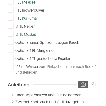
▢
1
EL
Melasse
▢
1
TL
Ingwerpulver
▢
1
TL
Kurkuma
▢
¼
TL
Nelken
▢
¼
TL
Muskat
▢
optional einen Spritzer flüssigen Rauch
▢
optional 1 EL Margarine
▢
optional 1 TL geräucherte Paprika
▢
125
ml
Wasser
zum Einkochen, mehr nach Bedarf
und Belieben
Anleitung
Einen Topf erhitzen und Öl hineingeben.
Zwiebel, Knoblauch und Chili dazugeben,