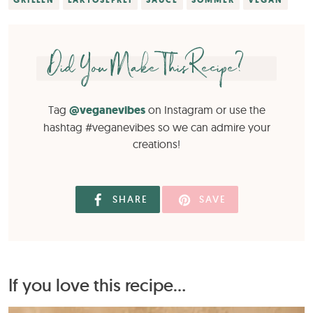
Did You Make This Recipe?
Tag
@veganevibes
on Instagram or use the
hashtag #veganevibes so we can admire your
creations!
SHARE
SAVE
If you love this recipe...