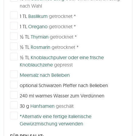
nach Wahl
▢
1
TL
Basilikum
getrocknet *
▢
1
TL
Oregano
getrocknet *
▢
½
TL
Thymian
getrocknet *
▢
½
TL
Rosmarin
getrocknet *
▢
½
TL
Knoblauchpulver oder eine frische
Knoblauchzehe
gepresst
▢
Meersalz nach Belieben
▢
optional Schwarzen Pfeffer nach Belieben
▢
240
ml
warmes Wasser zum Verdünnen
▢
30
g
Hanfsamen
geschält
▢
*Alternativ eine fertige italienische
Gewürzmischung verwenden