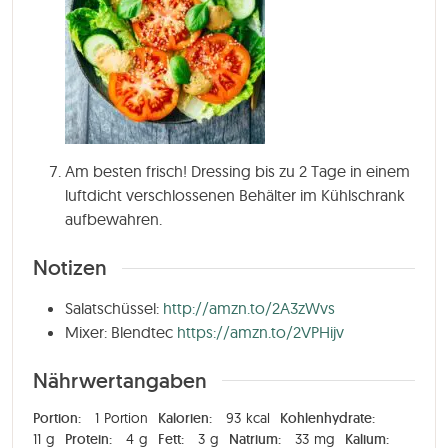
Am besten frisch! Dressing bis zu 2 Tage in einem
luftdicht verschlossenen Behälter im Kühlschrank
aufbewahren.
Notizen
Salatschüssel:
http://amzn.to/2A3zWvs
Mixer: Blendtec
https://amzn.to/2VPHijv
Nährwertangaben
Portion:
1
Portion
Kalorien:
93
kcal
Kohlenhydrate:
11
g
Protein:
4
g
Fett:
3
g
Natrium:
33
mg
Kalium: