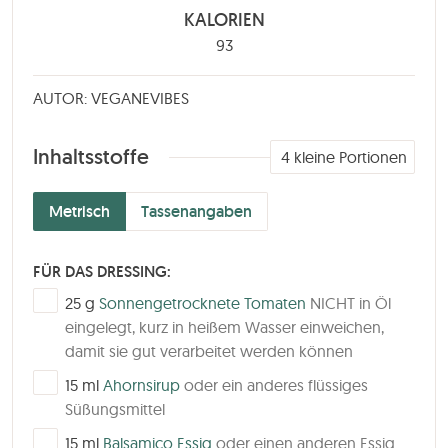
KALORIEN
93
AUTOR: VEGANEVIBES
Inhaltsstoffe
4
kleine Portionen
Metrisch
Tassenangaben
FÜR DAS DRESSING:
▢
25
g
Sonnengetrocknete Tomaten
NICHT in Öl
eingelegt, kurz in heißem Wasser einweichen,
damit sie gut verarbeitet werden können
▢
15
ml
Ahornsirup
oder ein anderes flüssiges
Süßungsmittel
▢
15
ml
Balsamico Essig
oder einen anderen Essig