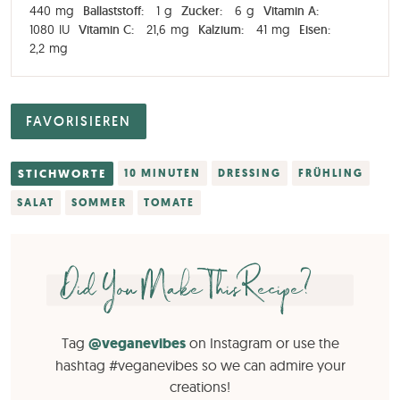
440
mg
Ballaststoff:
1
g
Zucker:
6
g
Vitamin A:
1080
IU
Vitamin C:
21,6
mg
Kalzium:
41
mg
Eisen:
2,2
mg
FAVORISIEREN
STICHWORTE
10 MINUTEN
DRESSING
FRÜHLING
SALAT
SOMMER
TOMATE
Did You Make This Recipe?
Tag
@veganevibes
on Instagram or use the
hashtag #veganevibes so we can admire your
creations!