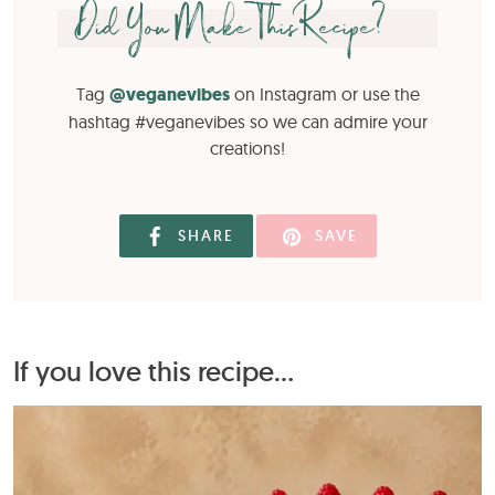
Did You Make This Recipe?
Tag
@veganevibes
on Instagram or use the
hashtag #veganevibes so we can admire your
creations!
SHARE
SAVE
If you love this recipe...