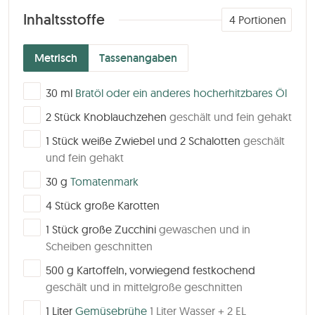
Inhaltsstoffe
4
Portionen
Metrisch
Tassenangaben
▢
30
ml
Bratöl oder ein anderes hocherhitzbares Öl
▢
2
Stück
Knoblauchzehen
geschält und fein gehakt
▢
1
Stück
weiße Zwiebel und 2 Schalotten
geschält
und fein gehakt
▢
30
g
Tomatenmark
▢
4
Stück
große Karotten
▢
1
Stück
große Zucchini
gewaschen und in
Scheiben geschnitten
▢
500
g
Kartoffeln, vorwiegend festkochend
geschält und in mittelgroße geschnitten
▢
1
Liter
Gemüsebrühe
1 Liter Wasser + 2 EL