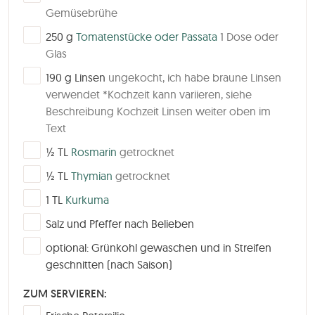
Gemüsebrühe
▢
250
g
Tomatenstücke oder Passata
1 Dose oder
Glas
▢
190
g
Linsen
ungekocht, ich habe braune Linsen
verwendet *Kochzeit kann variieren, siehe
Beschreibung Kochzeit Linsen weiter oben im
Text
▢
½
TL
Rosmarin
getrocknet
▢
½
TL
Thymian
getrocknet
▢
1
TL
Kurkuma
▢
Salz und Pfeffer nach Belieben
▢
optional: Grünkohl gewaschen und in Streifen
geschnitten (nach Saison)
ZUM SERVIEREN:
▢