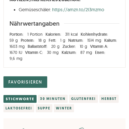
Gemüseschäler:
https://amzn.to/2I3mzmo
Nährwertangaben
Portion:
1
Portion
Kalorien:
311
kcal
Kohlenhydrate:
59
g
Protein:
18
g
Fett:
1
g
Natrium:
1514
mg
Kalium:
1603
mg
Ballaststoff:
20
g
Zucker:
10
g
Vitamin A:
1670
IU
Vitamin C:
30
mg
Kalzium:
87
mg
Eisen:
9,6
mg
FAVORISIEREN
STICHWORTE
30 MINUTEN
GLUTENFREI
HERBST
LAKTOSEFREI
SUPPE
WINTER