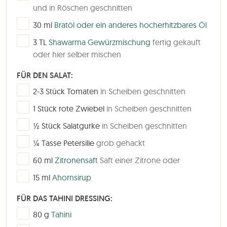
und in Röschen geschnitten
▢
30
ml
Bratöl oder ein anderes hocherhitzbares Öl
▢
3
TL
Shawarma Gewürzmischung
fertig gekauft
oder hier selber mischen
FÜR DEN SALAT:
▢
2-3
Stück
Tomaten
in Scheiben geschnitten
▢
1
Stück
rote Zwiebel
in Scheiben geschnitten
▢
½
Stück
Salatgurke
in Scheiben geschnitten
▢
¼
Tasse
Petersilie
grob gehackt
▢
60
ml
Zitronensaft
Saft einer Zitrone oder
▢
15
ml
Ahornsirup
FÜR DAS TAHINI DRESSING:
▢
80
g
Tahini