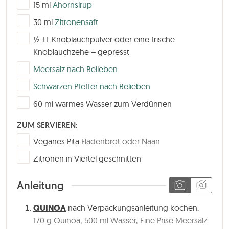
▢
15
ml
Ahornsirup
▢
30
ml
Zitronensaft
▢
½
TL
Knoblauchpulver oder eine frische
Knoblauchzehe – gepresst
▢
Meersalz nach Belieben
▢
Schwarzen Pfeffer nach Belieben
▢
60
ml
warmes Wasser zum Verdünnen
ZUM SERVIEREN:
▢
Veganes Pita
Fladenbrot oder Naan
▢
Zitronen in Viertel geschnitten
Anleitung
QUINOA
nach Verpackungsanleitung kochen.
170 g Quinoa,
500 ml Wasser,
Eine Prise Meersalz