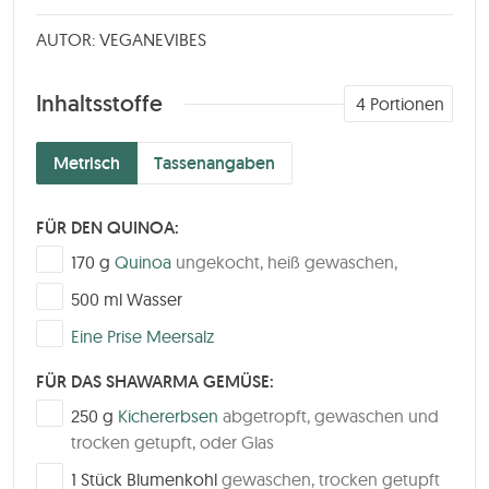
AUTOR: VEGANEVIBES
Inhaltsstoffe
4
Portionen
Metrisch
Tassenangaben
FÜR DEN QUINOA:
▢
170
g
Quinoa
ungekocht, heiß gewaschen,
▢
500
ml
Wasser
▢
Eine Prise Meersalz
FÜR DAS SHAWARMA GEMÜSE:
▢
250
g
Kichererbsen
abgetropft, gewaschen und
trocken getupft, oder Glas
▢
1
Stück
Blumenkohl
gewaschen, trocken getupft