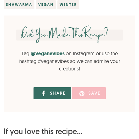
SHAWARMA
VEGAN
WINTER
Did You Make This Recipe?
Tag
@veganevibes
on Instagram or use the
hashtag #veganevibes so we can admire your
creations!
SHARE
SAVE
If you love this recipe...