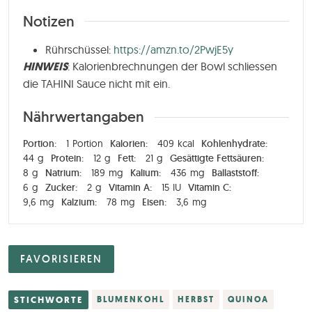
Notizen
Rührschüssel:
https://amzn.to/2PwjE5y
HINWEIS
: Kalorienbrechnungen der Bowl schliessen
die TAHINI Sauce nicht mit ein.
Nährwertangaben
Portion:
1
Portion
Kalorien:
409
kcal
Kohlenhydrate:
44
g
Protein:
12
g
Fett:
21
g
Gesättigte Fettsäuren:
8
g
Natrium:
189
mg
Kalium:
436
mg
Ballaststoff:
6
g
Zucker:
2
g
Vitamin A:
15
IU
Vitamin C:
9,6
mg
Kalzium:
78
mg
Eisen:
3,6
mg
FAVORISIEREN
STICHWORTE
BLUMENKOHL
HERBST
QUINOA