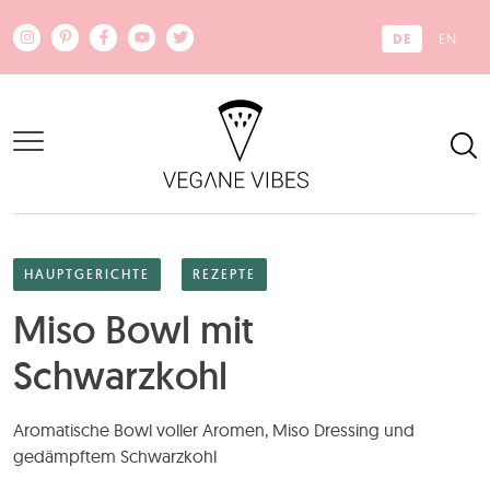
Zum Hauptinhalt springen
DE
EN
HAUPTGERICHTE
REZEPTE
Miso Bowl mit
Schwarzkohl
Aromatische Bowl voller Aromen, Miso Dressing und
gedämpftem Schwarzkohl