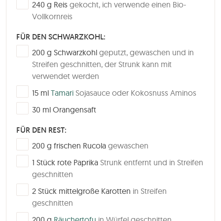
▢
240
g
Reis
gekocht, ich verwende einen Bio-
Vollkornreis
FÜR DEN SCHWARZKOHL:
▢
200
g
Schwarzkohl
geputzt, gewaschen und in
Streifen geschnitten, der Strunk kann mit
verwendet werden
▢
15
ml
Tamari
Sojasauce oder Kokosnuss Aminos
▢
30
ml
Orangensaft
FÜR DEN REST:
▢
200
g
frischen Rucola
gewaschen
▢
1
Stück
rote Paprika
Strunk entfernt und in Streifen
geschnitten
▢
2
Stück
mittelgroße Karotten
in Streifen
geschnitten
▢
200
g
Räuchertofu
in Würfel geschnitten