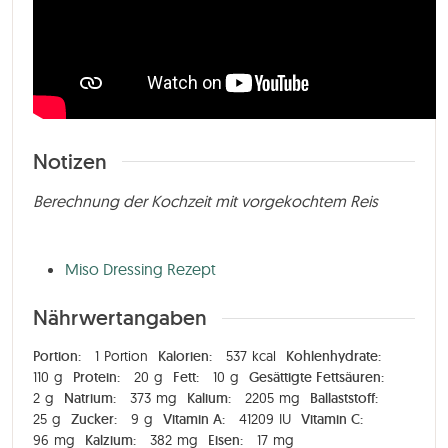
Notizen
Berechnung der Kochzeit mit vorgekochtem Reis
Miso Dressing Rezept
Nährwertangaben
Portion:
1
Portion
Kalorien:
537
kcal
Kohlenhydrate:
110
g
Protein:
20
g
Fett:
10
g
Gesättigte Fettsäuren:
2
g
Natrium:
373
mg
Kalium:
2205
mg
Ballaststoff:
25
g
Zucker:
9
g
Vitamin A:
41209
IU
Vitamin C:
96
mg
Kalzium:
382
mg
Eisen:
17
mg