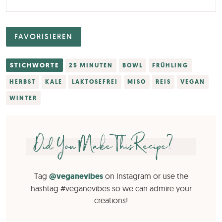
FAVORISIEREN
STICHWORTE
25 MINUTEN
BOWL
FRÜHLING
HERBST
KALE
LAKTOSEFREI
MISO
REIS
VEGAN
WINTER
Did You Make This Recipe?
Tag
@veganevibes
on Instagram or use the
hashtag #veganevibes so we can admire your
creations!