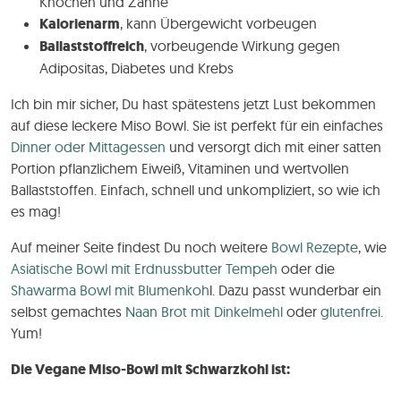
Knochen und Zähne
Kalorienarm
, kann Übergewicht vorbeugen
Ballaststoffreich
, vorbeugende Wirkung gegen
Adipositas, Diabetes und Krebs
Ich bin mir sicher, Du hast spätestens jetzt Lust bekommen
auf diese leckere Miso Bowl. Sie ist perfekt für ein einfaches
Dinner oder Mittagessen
und versorgt dich mit einer satten
Portion pflanzlichem Eiweiß, Vitaminen und wertvollen
Ballaststoffen. Einfach, schnell und unkompliziert, so wie ich
es mag!
Auf meiner Seite findest Du noch weitere
Bowl Rezepte
, wie
Asiatische Bowl mit Erdnussbutter Tempeh
oder die
Shawarma Bowl mit Blumenkoh
l. Dazu passt wunderbar ein
selbst gemachtes
Naan Brot mit Dinkelmehl
oder
glutenfrei
.
Yum!
Die Vegane Miso-Bowl mit Schwarzkohl ist: