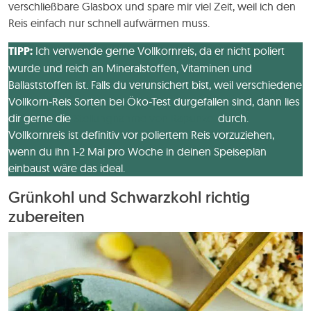
verschließbare Glasbox und spare mir viel Zeit, weil ich den
Reis einfach nur schnell aufwärmen muss.
TIPP:
Ich verwende gerne Vollkornreis, da er nicht poliert
wurde und reich an Mineralstoffen, Vitaminen und
Ballaststoffen ist. Falls du verunsichert bist, weil verschiedene
Vollkorn-Reis Sorten bei Öko-Test durgefallen sind, dann lies
dir gerne die
Stellungnahme von Rapunzel
durch.
Vollkornreis ist definitiv vor poliertem Reis vorzuziehen,
wenn du ihn 1-2 Mal pro Woche in deinen Speiseplan
einbaust wäre das ideal.
Grünkohl und Schwarzkohl richtig
zubereiten