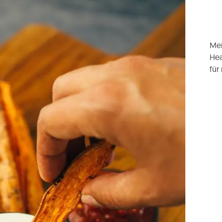
Mei
Hea
für