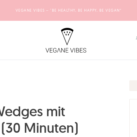
VEGANE VIBES – "BE HEALTHY, BE HAPPY, BE VEGAN“
 Wedges mit
(30 Minuten)