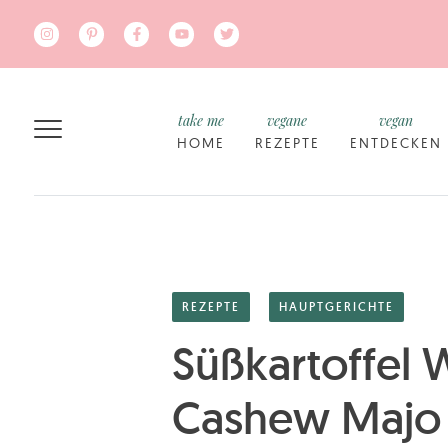
Zum Hauptinhalt springen
take me
vegane
vegan
HOME
REZEPTE
ENTDECKEN
REZEPTE
HAUPTGERICHTE
Süßkartoffel
Cashew Majo 