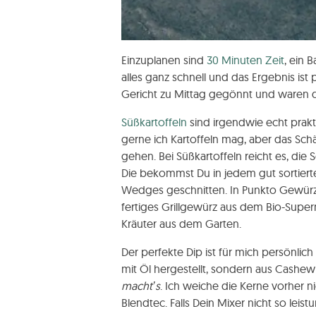
Einzuplanen sind
30 Minuten Zeit
, ein 
alles ganz schnell und das Ergebnis is
Gericht zu Mittag gegönnt und waren 
Süßkartoffeln
sind irgendwie echt prakt
gerne ich Kartoffeln mag, aber das Sc
gehen. Bei Süßkartoffeln reicht es, die
Die bekommst Du in jedem gut sortierte
Wedges geschnitten. In Punkto Gewürze 
fertiges Grillgewürz aus dem Bio-Super
Kräuter aus dem Garten.
Der perfekte Dip ist für mich persönlic
mit Öl hergestellt, sondern aus Cashew
macht’s
. Ich weiche die Kerne vorher n
Blendtec. Falls Dein Mixer nicht so leis