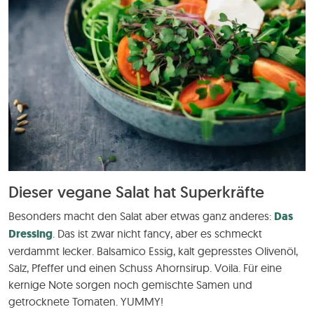
Dieser vegane Salat hat Superkräfte
Besonders macht den Salat aber etwas ganz anderes:
Das
Dressing
. Das ist zwar nicht fancy, aber es schmeckt
verdammt lecker. Balsamico Essig, kalt gepresstes Olivenöl,
Salz, Pfeffer und einen Schuss Ahornsirup. Voila. Für eine
kernige Note sorgen noch gemischte Samen und
getrocknete Tomaten. YUMMY!