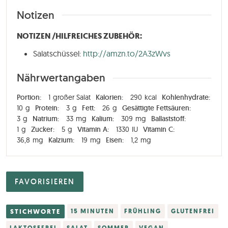
Notizen
NOTIZEN /HILFREICHES ZUBEHÖR:
Salatschüssel:
http://amzn.to/2A3zWvs
Nährwertangaben
Portion:
1
großer Salat
Kalorien:
290
kcal
Kohlenhydrate:
10
g
Protein:
3
g
Fett:
26
g
Gesättigte Fettsäuren:
3
g
Natrium:
33
mg
Kalium:
309
mg
Ballaststoff:
1
g
Zucker:
5
g
Vitamin A:
1330
IU
Vitamin C:
36,8
mg
Kalzium:
19
mg
Eisen:
1,2
mg
FAVORISIEREN
STICHWORTE
15 MINUTEN
FRÜHLING
GLUTENFREI