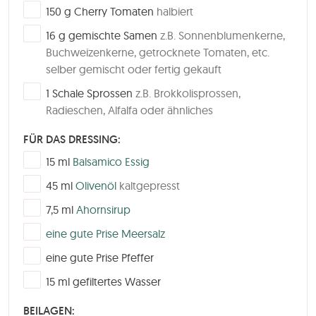
▢
150
g
Cherry Tomaten
halbiert
▢
16
g
gemischte Samen
z.B. Sonnenblumenkerne,
Buchweizenkerne, getrocknete Tomaten, etc.
selber gemischt oder fertig gekauft
▢
1
Schale Sprossen
z.B. Brokkolisprossen,
Radieschen, Alfalfa oder ähnliches
FÜR DAS DRESSING:
▢
15
ml
Balsamico Essig
▢
45
ml
Olivenöl
kaltgepresst
▢
7,5
ml
Ahornsirup
▢
eine gute Prise Meersalz
▢
eine gute Prise Pfeffer
▢
15
ml
gefiltertes Wasser
BEILAGEN: