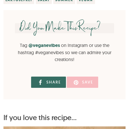
LAKTOSEFREI
SALAT
SOMMER
VEGAN
Did You Make This Recipe?
Tag
@veganevibes
on Instagram or use the
hashtag #veganevibes so we can admire your
creations!
SHARE
SAVE
If you love this recipe...