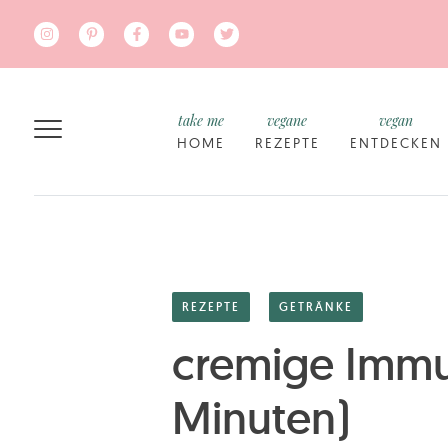
Zum Hauptinhalt springen
take me
vegane
vegan
HOME
REZEPTE
ENTDECKEN
REZEPTE
GETRÄNKE
cremige Immun
Minuten)