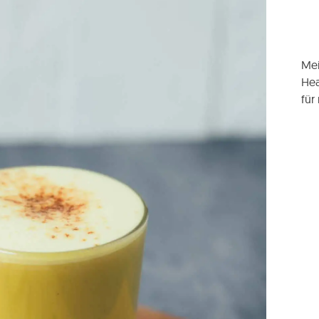
Mei
Hea
für