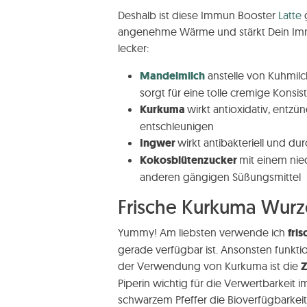
Deshalb ist diese Immun Booster
Latte
g
angenehme Wärme und stärkt Dein Im
lecker:
Mandelmilch
anstelle von Kuhmilc
sorgt für eine tolle cremige Konsis
Kurkuma
wirkt antioxidativ, en
entschleunigen
Ingwer
wirkt antibakteriell und d
Kokosblütenzucker
mit einem nie
anderen gängigen Süßungsmittel
Frische Kurkuma Wurz
Yummy! Am liebsten verwende ich
fri
gerade verfügbar ist. Ansonsten funkt
der Verwendung von Kurkuma ist die
Z
Piperin wichtig für die Verwertbarkeit i
schwarzem Pfeffer die Bioverfügbarke