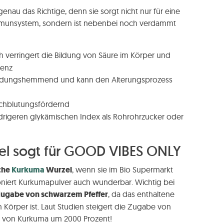
enau das Richtige, denn sie sorgt nicht nur für eine
munsystem, sondern ist nebenbei noch verdammt
h verringert die Bildung von Säure im Körper und
tenz
tzündungshemmend und kann den Alterungsprozess
urchblutungsfördernd
drigeren glykämischen Index als Rohrohrzucker oder
el sogt für GOOD VIBES ONLY
sche
Kurkuma
Wurzel
, wenn sie im Bio Supermarkt
ioniert Kurkumapulver auch wunderbar. Wichtig bei
ugabe von schwarzem Pfeffer
, da das enthaltene
m Körper ist. Laut Studien steigert die Zugabe von
it von Kurkuma um 2000 Prozent!