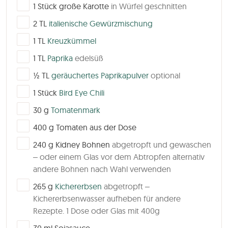
▢
1
Stück
große Karotte
in Würfel geschnitten
▢
2
TL
italienische Gewürzmischung
▢
1
TL
Kreuzkümmel
▢
1
TL
Paprika
edelsüß
▢
½
TL
geräuchertes Paprikapulver
optional
▢
1
Stück
Bird Eye Chili
▢
30
g
Tomatenmark
▢
400
g
Tomaten aus der Dose
▢
240
g
Kidney Bohnen
abgetropft und gewaschen
– oder einem Glas vor dem Abtropfen alternativ
andere Bohnen nach Wahl verwenden
▢
265
g
Kichererbsen
abgetropft –
Kichererbsenwasser aufheben für andere
Rezepte. 1 Dose oder Glas mit 400g
▢
30
ml
Sojasauce