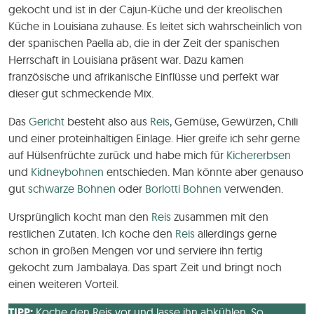
gekocht und ist in der Cajun-Küche und der kreolischen
Küche in Louisiana zuhause. Es leitet sich wahrscheinlich von
der spanischen Paella ab, die in der Zeit der spanischen
Herrschaft in Louisiana präsent war. Dazu kamen
französische und afrikanische Einflüsse und perfekt war
dieser gut schmeckende Mix.
Das
Gericht
besteht also aus
Reis
, Gemüse, Gewürzen, Chili
und einer proteinhaltigen Einlage. Hier greife ich sehr gerne
auf Hülsenfrüchte zurück und habe mich für
Kichererbsen
und
Kidneybohnen
entschieden. Man könnte aber genauso
gut
schwarze Bohnen
oder
Borlotti Bohnen
verwenden.
Ursprünglich kocht man den
Reis
zusammen mit den
restlichen Zutaten. Ich koche den
Reis
allerdings gerne
schon in großen Mengen vor und serviere ihn fertig
gekocht zum Jambalaya. Das spart Zeit und bringt noch
einen weiteren Vorteil.
TIPP:
Koche den Reis vor und lasse ihn abkühlen. So