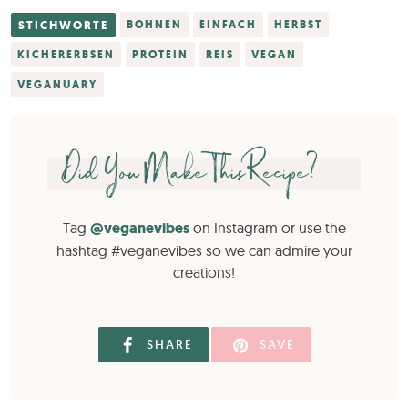
STICHWORTE
BOHNEN
EINFACH
HERBST
KICHERERBSEN
PROTEIN
REIS
VEGAN
VEGANUARY
Did You Make This Recipe?
Tag
@veganevibes
on Instagram or use the
hashtag #veganevibes so we can admire your
creations!
SHARE
SAVE