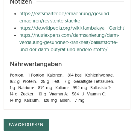
Notizen
https://eatsmarter.de/ernaehrung/gesund-
ernaehren/resistente-staerke
https://de.wikipedia.org/wiki/Jambalaya_(Gericht)
https://nutriexperts.com/darmsanierung/darm-
verdauung-gesundheit-krankheit/ballaststoffe-
und-der-darm-butyrat-und-andere-stoffe/
Nährwertangaben
Portion:
1
Portion
Kalorien:
814
kcal
Kohlenhydrate:
162
g
Protein:
25
g
Fett:
7
g
Gesättigte Fettsäuren:
1
g
Natrium:
874
mg
Kalium:
992
mg
Ballaststoff:
14
g
Zucker:
10
g
Vitamin A:
584
IU
Vitamin C:
14
mg
Kalzium:
128
mg
Eisen:
7
mg
FAVORISIEREN