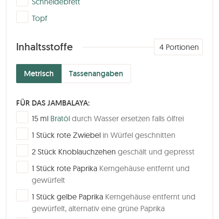
Schneidebrett
▢
Topf
Inhaltsstoffe
4
Portionen
Metrisch
Tassenangaben
FÜR DAS JAMBALAYA:
▢
15
ml
Bratöl
durch Wasser ersetzen falls ölfrei
▢
1
Stück
rote Zwiebel
in Würfel geschnitten
▢
2
Stück
Knoblauchzehen
geschält und gepresst
▢
1
Stück
rote Paprika
Kerngehäuse entfernt und
gewürfelt
▢
1
Stück
gelbe Paprika
Kerngehäuse entfernt und
gewürfelt, alternativ eine grüne Paprika