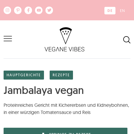
Zum Hauptinhalt springen
DE
EN
HAUPTGERICHTE
REZEPTE
Jambalaya vegan
Proteinreiches Gericht mit Kichererbsen und Kidneybohnen,
in einer würzigen Tomatensauce und Reis