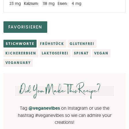
23
mg
Kalzium:
118
mg
Eisen:
4
mg
FAVORISIEREN
STICHWORTE
FRÜHSTÜCK
GLUTENFREI
KICHERERBSEN
LAKTOSEFREI
SPINAT
VEGAN
VEGANUARY
Did You Make This Recipe?
Tag
@veganevibes
on Instagram or use the
hashtag #veganevibes so we can admire your
creations!