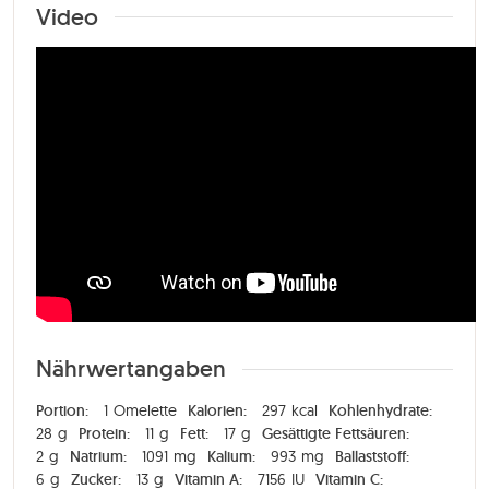
Video
Nährwertangaben
Portion:
1
Omelette
Kalorien:
297
kcal
Kohlenhydrate:
28
g
Protein:
11
g
Fett:
17
g
Gesättigte Fettsäuren:
2
g
Natrium:
1091
mg
Kalium:
993
mg
Ballaststoff:
6
g
Zucker:
13
g
Vitamin A:
7156
IU
Vitamin C: