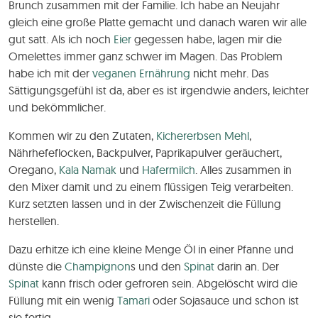
Brunch zusammen mit der Familie. Ich habe an Neujahr
gleich eine große Platte gemacht und danach waren wir alle
gut satt. Als ich noch
Eier
gegessen habe, lagen mir die
Omelettes immer ganz schwer im Magen. Das Problem
habe ich mit der
veganen Ernährung
nicht mehr. Das
Sättigungsgefühl ist da, aber es ist irgendwie anders, leichter
und bekömmlicher.
Kommen wir zu den Zutaten,
Kichererbsen Mehl
,
Nährhefeflocken, Backpulver, Paprikapulver geräuchert,
Oregano,
Kala Namak
und
Hafermilch
. Alles zusammen in
den Mixer damit und zu einem flüssigen Teig verarbeiten.
Kurz setzten lassen und in der Zwischenzeit die Füllung
herstellen.
Dazu erhitze ich eine kleine Menge Öl in einer Pfanne und
dünste die
Champignon
s und den
Spinat
darin an. Der
Spinat
kann frisch oder gefroren sein. Abgelöscht wird die
Füllung mit ein wenig
Tamari
oder Sojasauce und schon ist
sie fertig.