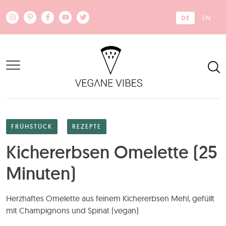
Zum Hauptinhalt springen
DE
EN
FRÜHSTÜCK
REZEPTE
Kichererbsen Omelette (25
Minuten)
Herzhaftes Omelette aus feinem Kichererbsen Mehl, gefüllt
mit Champignons und Spinat (vegan)