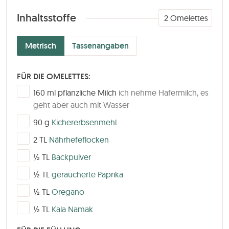
Inhaltsstoffe
2
Omelettes
Metrisch
Tassenangaben
FÜR DIE OMELETTES:
▢
160
ml
pflanzliche Milch
ich nehme Hafermilch, es
geht aber auch mit Wasser
▢
90
g
Kichererbsenmehl
▢
2
TL
Nährhefeflocken
▢
½
TL
Backpulver
▢
½
TL
geräucherte Paprika
▢
½
TL
Oregano
▢
½
TL
Kala Namak