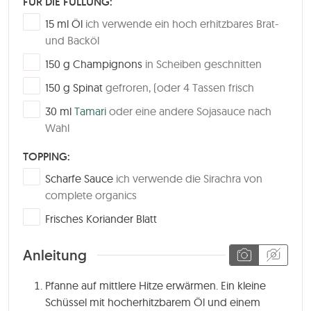
FÜR DIE FÜLLUNG:
▢
15
ml
Öl
ich verwende ein hoch erhitzbares Brat-
und Backöl
▢
150
g
Champignons
in Scheiben geschnitten
▢
150
g
Spinat
gefroren, (oder 4 Tassen frisch
▢
30
ml
Tamari
oder eine andere Sojasauce nach
Wahl
TOPPING:
▢
Scharfe Sauce
ich verwende die Sirachra von
complete organics
▢
Frisches Koriander Blatt
Anleitung
Pfanne auf mittlere Hitze erwärmen. Ein kleine
Schüssel mit hocherhitzbarem Öl und einem