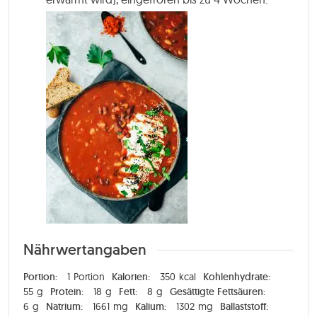
Nährwertangaben
Portion:
1
Portion
Kalorien:
350
kcal
Kohlenhydrate:
55
g
Protein:
18
g
Fett:
8
g
Gesättigte Fettsäuren:
6
g
Natrium:
1661
mg
Kalium:
1302
mg
Ballaststoff: