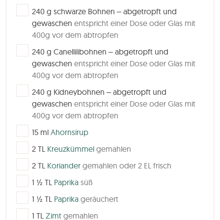
▢
240
g
schwarze Bohnen – abgetropft und
gewaschen
entspricht einer Dose oder Glas mit
400g vor dem abtropfen
▢
240
g
Canellilibohnen – abgetropft und
gewaschen
entspricht einer Dose oder Glas mit
400g vor dem abtropfen
▢
240
g
Kidneybohnen – abgetropft und
gewaschen
entspricht einer Dose oder Glas mit
400g vor dem abtropfen
▢
15
ml
Ahornsirup
▢
2
TL
Kreuzkümmel
gemahlen
▢
2
TL
Koriander
gemahlen oder 2 EL frisch
▢
1 ½
TL
Paprika
süß
▢
1 ½
TL
Paprika
geräuchert
▢
1
TL
Zimt
gemahlen