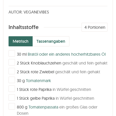
AUTOR: VEGANEVIBES
Inhaltsstoffe
4
Portionen
Metrisch
Tassenangaben
▢
30
ml
Bratöl oder ein anderes hocherhitzbares Öl
▢
2
Stück
Knoblauchzehen
geschält und fein gehakt
▢
2
Stück
rote Zwiebel
geschält und fein gehakt
▢
30
g
Tomatenmark
▢
1
Stück
rote Paprika
in Würfel geschnitten
▢
1
Stück
gelbe Paprika
in Würfel geschnitten
▢
800
g
Tomatenpassata
ein großes Glas oder
Dosen