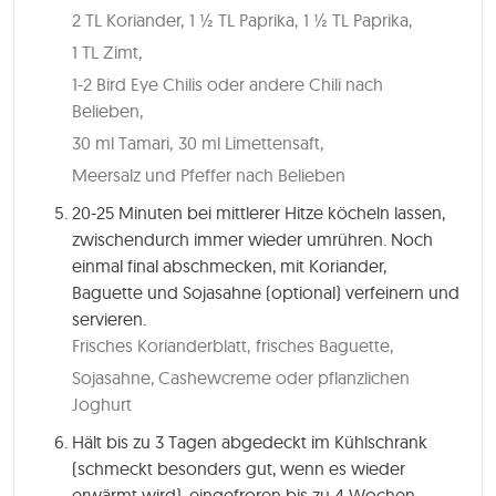
2 TL Koriander,
1 ½ TL Paprika,
1 ½ TL Paprika,
1 TL Zimt,
1-2 Bird Eye Chilis oder andere Chili nach
Belieben,
30 ml Tamari,
30 ml Limettensaft,
Meersalz und Pfeffer nach Belieben
20-25 Minuten
bei mittlerer Hitze köcheln lassen,
zwischendurch immer wieder umrühren. Noch
einmal final abschmecken, mit Koriander,
Baguette und Sojasahne (optional) verfeinern und
servieren.
Frisches Korianderblatt,
frisches Baguette,
Sojasahne, Cashewcreme oder pflanzlichen
Joghurt
Hält bis zu 3 Tagen abgedeckt im Kühlschrank
(schmeckt besonders gut, wenn es wieder
erwärmt wird), eingefroren bis zu 4 Wochen.