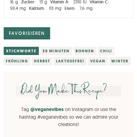
16
g
Zucker:
13
g
Vitamin A:
2310
IU
Vitamin C:
59,4
mg
Kalzium:
113
mg
Eisen:
7,6
mg
FAVORISIEREN
STICHWORTE
30 MINUTEN
BOHNEN
CHILI
FRÜHLING
HERBST
LAKTOSEFREI
VEGAN
WINTER
Did You Make This Recipe?
Tag
@veganevibes
on Instagram or use the
hashtag #veganevibes so we can admire your
creations!