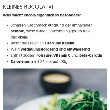
KLEINES RUCOLA 1×1
Was macht Rucola eigentlich so besonders?
Scharfen Geschmack aufgrund der enthaltenen
Senföle
, diese wirken antioxidativ (gegen freie
Radiakale)
Besonders reich an
Eisen und Kalium
Wirkt
verdauungsfördernd
und
entwässernd
Enthält zudem
Folsäure, Vitamin C
und
Beta-Carotin
Kalorienarm
mit 24 kcal auf 100g