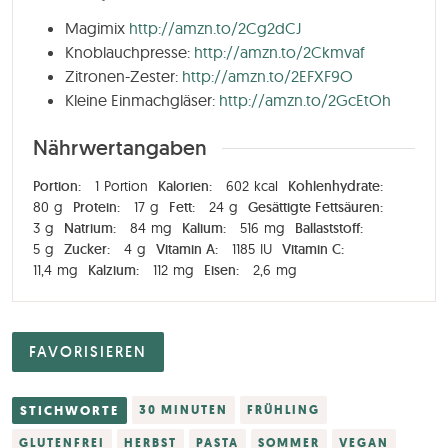
Magimix
http://amzn.to/2Cg2dCJ
Knoblauchpresse:
http://amzn.to/2Ckmvaf
Zitronen-Zester:
http://amzn.to/2EFXF9O
Kleine Einmachgläser:
http://amzn.to/2GcEtOh
Nährwertangaben
Portion:
1
Portion
Kalorien:
602
kcal
Kohlenhydrate:
80
g
Protein:
17
g
Fett:
24
g
Gesättigte Fettsäuren:
3
g
Natrium:
84
mg
Kalium:
516
mg
Ballaststoff:
5
g
Zucker:
4
g
Vitamin A:
1185
IU
Vitamin C:
11,4
mg
Kalzium:
112
mg
Eisen:
2,6
mg
FAVORISIEREN
STICHWORTE
30 MINUTEN
FRÜHLING
GLUTENFREI
HERBST
PASTA
SOMMER
VEGAN