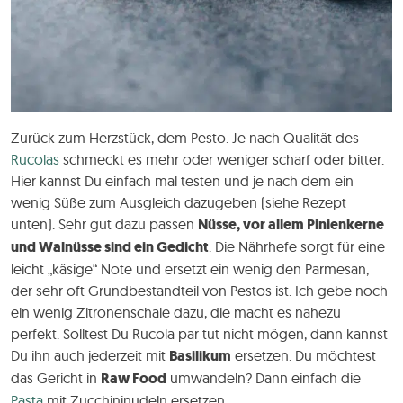
Zurück zum Herzstück, dem Pesto. Je nach Qualität des
Rucolas
schmeckt es mehr oder weniger scharf oder bitter.
Hier kannst Du einfach mal testen und je nach dem ein
wenig Süße zum Ausgleich dazugeben (siehe Rezept
unten). Sehr gut dazu passen
Nüsse, vor allem Pinienkerne
und Walnüsse sind ein Gedicht
. Die Nährhefe sorgt für eine
leicht „käsige“ Note und ersetzt ein wenig den Parmesan,
der sehr oft Grundbestandteil von Pestos ist. Ich gebe noch
ein wenig Zitronenschale dazu, die macht es nahezu
perfekt. Solltest Du Rucola par tut nicht mögen, dann kannst
Du ihn auch jederzeit mit
Basilikum
ersetzen. Du möchtest
das Gericht in
Raw Food
umwandeln? Dann einfach die
Pasta
mit Zucchininudeln ersetzen.