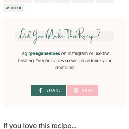
WINTER
Did You Make This Recipe?
Tag
@veganevibes
on Instagram or use the
hashtag #veganevibes so we can admire your
creations!
SHARE
SAVE
If you love this recipe...