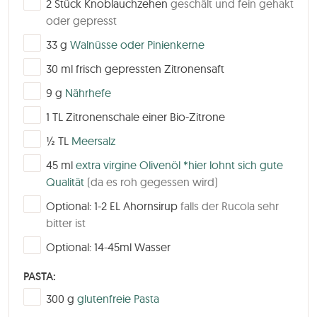
2
Stück
Knoblauchzehen
geschält und fein gehakt
oder gepresst
▢
33
g
Walnüsse oder Pinienkerne
▢
30
ml
frisch gepressten Zitronensaft
▢
9
g
Nährhefe
▢
1
TL
Zitronenschale einer Bio-Zitrone
▢
½
TL
Meersalz
▢
45
ml
extra virgine Olivenöl *hier lohnt sich gute
Qualität
(da es roh gegessen wird)
▢
Optional: 1-2 EL Ahornsirup
falls der Rucola sehr
bitter ist
▢
Optional: 14-45ml Wasser
PASTA:
▢
300
g
glutenfreie Pasta