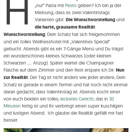
H
„nur“ Pasta mit
Pesto
geben? Ich bin ja der
Meinung, dass es zwei Valentinstags
Varianten gibt:
Die Wunschvorstellung
und
die harte, grausame Realität
.
Wunschvorstellung
: Dein Schatz hat sich freigenommen
und ein tolles Wellnesshotel mit „Valentines Special“
gebucht. Abends gibt es ein 7-Gänge Menü und Du trägst
ein wunderschönes kleines Schwarzes (oder kleinen
Schwarzen … Anzug). Später wartet die Champagner
Flasche auf dem Zimmer und den Rest erspare ich Dir.
Nun
zur Realität
: Der Tag ist nicht anders wie jeder andere, Dein
Schatz ist gerade in einem Termin und hat noch nicht einmal
daran gedacht, dass Valentinstag ist. Abends kocht einer
von euch beiden ein tolles,
leckeres Gericht
, das in
30
Minuten
fertig ist und ihr verbringt einen super kuschligen
und lustigen Abend. Ich glaube die Realität gefällt mir fast
besser.