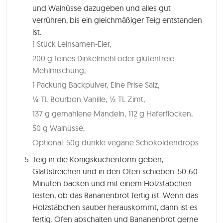
und Walnüsse dazugeben und alles gut
verrühren, bis ein gleichmäßiger Teig entstanden
ist.
1 Stück Leinsamen-Eier,
200 g feines Dinkelmehl oder glutenfreie
Mehlmischung,
1 Packung Backpulver,
Eine Prise Salz,
¼ TL Bourbon Vanille,
½ TL Zimt,
137 g gemahlene Mandeln,
112 g Haferflocken,
50 g Walnüsse,
Optional: 50g dunkle vegane Schokoldendrops
Teig in die Königskuchenform geben,
Glattstreichen und in den Ofen schieben.
50-60
Minuten
backen und mit einem Holzstäbchen
testen, ob das Bananenbrot fertig ist. Wenn das
Holzstäbchen sauber herauskommt, dann ist es
fertig. Ofen abschalten und Bananenbrot gerne