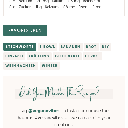
5
g
Natrium:
36
mg
Kalium:
63
mg
Ballaststoff:
6
g
Zucker:
11
g
Kalzium:
68
mg
Eisen:
2
mg
FAVORISIEREN
STICHWORTE
1-BOWL
BANANEN
BROT
DIY
EINFACH
FRÜHLING
GLUTENFREI
HERBST
WEIHNACHTEN
WINTER
Did You Make This Recipe?
Tag
@veganevibes
on Instagram or use the
hashtag #veganevibes so we can admire your
creations!