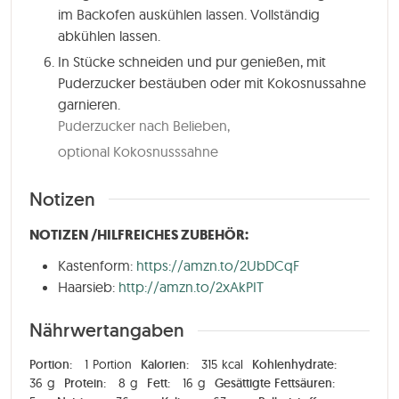
im Backofen auskühlen lassen. Vollständig
abkühlen lassen.
In Stücke schneiden und pur genießen, mit
Puderzucker bestäuben oder mit Kokosnussahne
garnieren.
Puderzucker nach Belieben,
optional Kokosnusssahne
Notizen
NOTIZEN /HILFREICHES ZUBEHÖR:
Kastenform:
https://amzn.to/2UbDCqF
Haarsieb:
http://amzn.to/2xAkPIT
Nährwertangaben
Portion:
1
Portion
Kalorien:
315
kcal
Kohlenhydrate:
36
g
Protein:
8
g
Fett:
16
g
Gesättigte Fettsäuren: