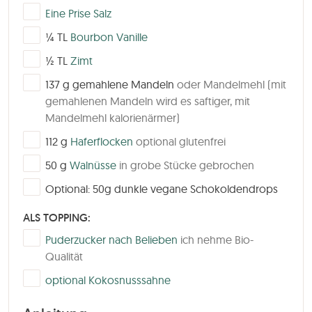
▢
Eine Prise Salz
▢
¼
TL
Bourbon Vanille
▢
½
TL
Zimt
▢
137
g
gemahlene Mandeln
oder Mandelmehl (mit
gemahlenen Mandeln wird es saftiger, mit
Mandelmehl kalorienärmer)
▢
112
g
Haferflocken
optional glutenfrei
▢
50
g
Walnüsse
in grobe Stücke gebrochen
▢
Optional: 50g dunkle vegane Schokoldendrops
ALS TOPPING:
▢
Puderzucker nach Belieben
ich nehme Bio-
Qualität
▢
optional Kokosnusssahne