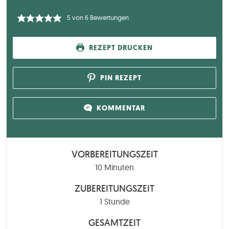
5
von
6
Bewertungen
REZEPT DRUCKEN
PIN REZEPT
KOMMENTAR
VORBEREITUNGSZEIT
Minuten
10
Minuten
ZUBEREITUNGSZEIT
Stunde
1
Stunde
GESAMTZEIT