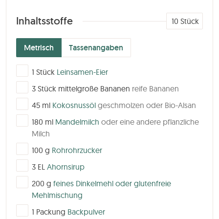
Inhaltsstoffe
10
Stück
Metrisch
Tassenangaben
▢
1
Stück
Leinsamen-Eier
▢
3
Stück
mittelgroße Bananen
reife Bananen
▢
45
ml
Kokosnussöl
geschmolzen oder Bio-Alsan
▢
180
ml
Mandelmilch
oder eine andere pflanzliche
Milch
▢
100
g
Rohrohrzucker
▢
3
EL
Ahornsirup
▢
200
g
feines Dinkelmehl oder glutenfreie
Mehlmischung
▢
1
Packung
Backpulver