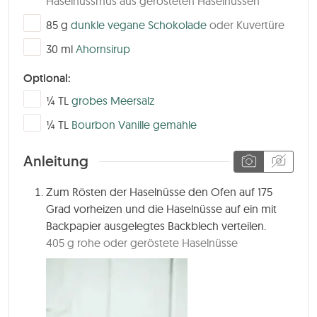
Haselnussmus aus gerösteten Haselnüssen
▢
85
g
dunkle vegane Schokolade
oder Kuvertüre
▢
30
ml
Ahornsirup
Optional:
▢
¼
TL
grobes Meersalz
▢
¼
TL
Bourbon Vanille gemahle
Anleitung
Zum Rösten der Haselnüsse den Ofen auf 175
Grad vorheizen und die Haselnüsse auf ein mit
Backpapier ausgelegtes Backblech verteilen.
405 g rohe oder geröstete Haselnüsse