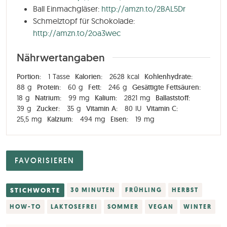
Ball Einmachgläser:
http://amzn.to/2BAL5Dr
Schmelztopf für Schokolade:
http://amzn.to/2oa3wec
Nährwertangaben
Portion:
1
Tasse
Kalorien:
2628
kcal
Kohlenhydrate:
88
g
Protein:
60
g
Fett:
246
g
Gesättigte Fettsäuren:
18
g
Natrium:
99
mg
Kalium:
2821
mg
Ballaststoff:
39
g
Zucker:
35
g
Vitamin A:
80
IU
Vitamin C:
25,5
mg
Kalzium:
494
mg
Eisen:
19
mg
FAVORISIEREN
STICHWORTE
30 MINUTEN
FRÜHLING
HERBST
HOW-TO
LAKTOSEFREI
SOMMER
VEGAN
WINTER