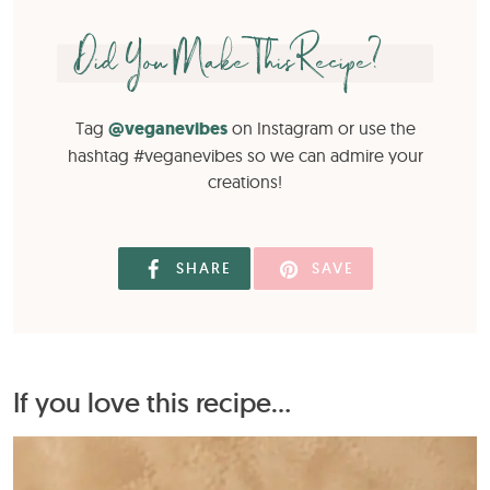
Did You Make This Recipe?
Tag
@veganevibes
on Instagram or use the
hashtag #veganevibes so we can admire your
creations!
SHARE
SAVE
If you love this recipe...