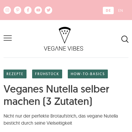
Zum Hauptinhalt springen
DE
EN
REZEPTE
FRÜHSTÜCK
HOW-TO-BASICS
Veganes Nutella selber
machen (3 Zutaten)
Nicht nur der perfekte Brotaufstrich, das vegane Nutella
besticht durch seine Vielseitigkeit