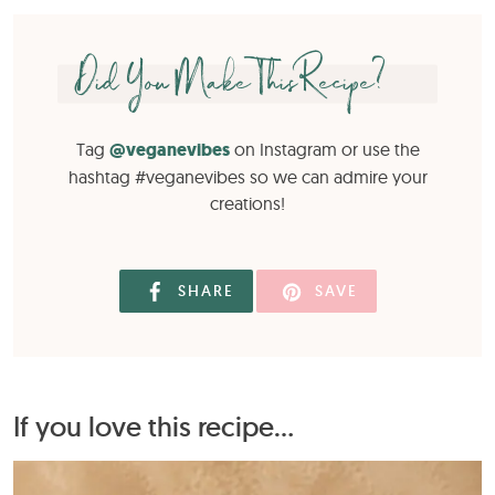
Did You Make This Recipe?
Tag
@veganevibes
on Instagram or use the
hashtag #veganevibes so we can admire your
creations!
SHARE
SAVE
If you love this recipe...