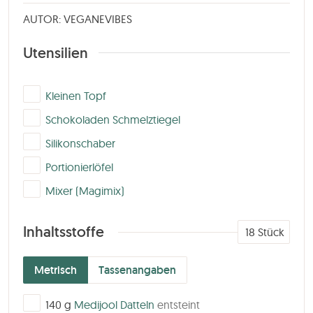
AUTOR: VEGANEVIBES
Utensilien
▢
Kleinen Topf
▢
Schokoladen Schmelztiegel
▢
Silikonschaber
▢
Portionierlöfel
▢
Mixer (Magimix)
Inhaltsstoffe
18
Stück
Metrisch
Tassenangaben
▢
140
g
Medijool Datteln
entsteint