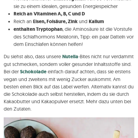
sie zu einem idealen, gesunden Energiespeicher
Reich an
Vitaminen A, B, C und D
Reich an
Eisen, Folsäure, Zink
und
Kalium
enthalten Tryptophan
, die Aminosäure ist die Vorstufe
des Schlafhormons Melatonin, Tipp: ein paar Datteln vor
dem Einschlafen können helfen!
Du siehst also, dass unsere
Nutella
-Bites nicht nur verdammt
gut schmecken, sondern voller gesunder Inhaltsstoffe sind.
Bei der
Schokolade
einfach darauf achten, dass sie erstens
vegan und zweitens mit wenig Zucker auskommt. Am
besten einen Blick auf das Label werfen. Alternativ kannst du
die Schokolade auch selbst herstellen, indem du sie durch
Kakaobutter und Kakaopulver ersetzt. Mehr dazu unten bei
den Zutaten.