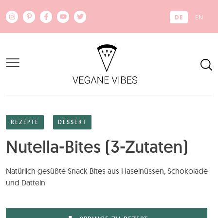
Zum Hauptinhalt springen
DE
EN
REZEPTE
DESSERT
Nutella-Bites (3-Zutaten)
Natürlich gesüßte Snack Bites aus Haselnüssen, Schokolade
und Datteln