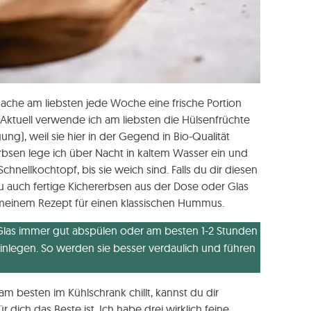
che am liebsten jede Woche eine frische Portion
Aktuell verwende ich am liebsten die Hülsenfrüchte
), weil sie hier in der Gegend in Bio-Qualität
rbsen lege ich über Nacht in kaltem Wasser ein und
nellkochtopf, bis sie weich sind. Falls du dir diesen
u auch fertige Kichererbsen aus der Dose oder Glas
meinem Rezept für einen klassischen Hummus.
Glas immer gut abspülen oder am besten 1-2 Stunden
inlegen. So werden sie besser verdaulich und führen
am besten im Kühlschrank chillt, kannst du dir
ich das Beste ist. Ich habe drei wirklich feine