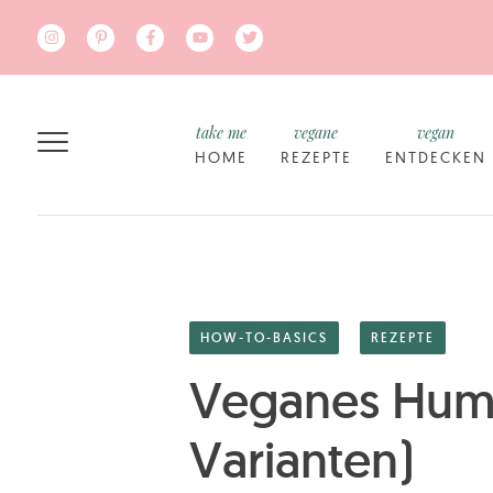
Zum Hauptinhalt springen
take me
vegane
vegan
HOME
REZEPTE
ENTDECKEN
HOW-TO-BASICS
REZEPTE
Veganes Humm
Varianten)