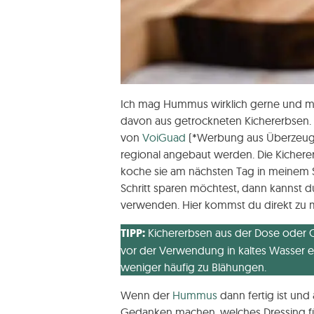
Ich mag Hummus wirklich gerne und ma
davon aus getrockneten Kichererbsen. 
von
VoiGuad
(*Werbung aus Überzeugung
regional angebaut werden. Die Kichere
koche sie am nächsten Tag in meinem Sch
Schritt sparen möchtest, dann kannst d
verwenden. Hier kommst du direkt zu 
TIPP:
Kichererbsen aus der Dose oder 
vor der Verwendung in kaltes Wasser e
weniger häufig zu Blähungen.
Wenn der
Hummus
dann fertig ist und 
Gedanken machen, welches Dressing für d