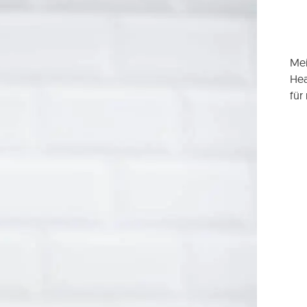
Mei
Hea
für