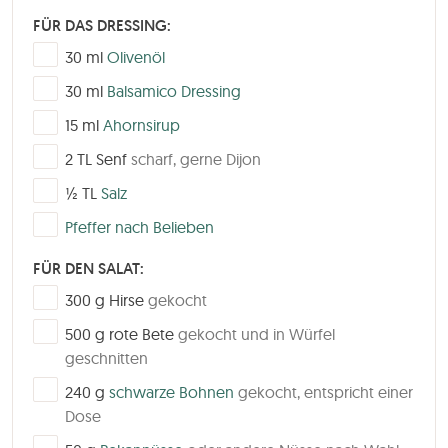
FÜR DAS DRESSING:
▢
30
ml
Olivenöl
▢
30
ml
Balsamico Dressing
▢
15
ml
Ahornsirup
▢
2
TL
Senf
scharf, gerne Dijon
▢
½
TL
Salz
▢
Pfeffer nach Belieben
FÜR DEN SALAT:
▢
300
g
Hirse
gekocht
▢
500
g
rote Bete
gekocht und in Würfel
geschnitten
▢
240
g
schwarze Bohnen
gekocht, entspricht einer
Dose
▢