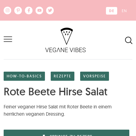
Zum Hauptinhalt springen
DE
EN
HOW-TO-BASICS
REZEPTE
VORSPEISE
Rote Beete Hirse Salat
Feiner veganer Hirse Salat mit Roter Beete in einem
herrlichen veganen Dressing.