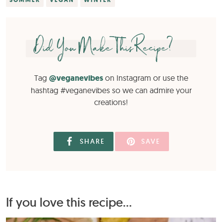
Did You Make This Recipe?
Tag
@veganevibes
on Instagram or use the
hashtag #veganevibes so we can admire your
creations!
SHARE
SAVE
If you love this recipe...