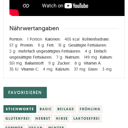
Nährwertangaben
Portion:
1
Portion
Kalorien:
405
kcal
Kohlenhydrate:
57
g
Protein:
11
g
Fett:
15
g
Gesättigte Fettsäuren:
2
g
mehrfach ungesättigtes Fettsäuren:
4
g
Einfach
ungesättigte Fettsäuren:
7
g
Natrium:
149
mg
Kalium:
551
mg
Ballaststoff:
11
g
Zucker:
8
g
Vitamin A:
35
IU
Vitamin C:
4
mg
Kalzium:
37
mg
Eisen:
3
mg
FAVORISIEREN
STICHWORTE
BASIC
BEILAGE
FRÜHLING
GLUTENFREI
HERBST
HIRSE
LAKTOSEFREI
SOMMER
VEGAN
WINTER