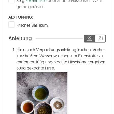
50
g
Pekannüsse
oder andere Nüsse nach Wahl,
gerne geröstet
ALS TOPPING:
▢
Frisches Basilikum
Anleitung
Hirse nach Verpackungsanleitung kochen. Vorher
kurz heißem Wasser waschen, um Bitterstoffe zu
entfernen. 100g ungekochte Hirsekörner ergeben
300g gekochte Hirse.