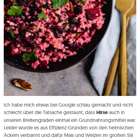
Ich habe mich etwas bei Google schlau gemacht und nicht
schlecht über die Tatsache gestaunt, dass
Hirse
auch in
unseren Breitengraden einmal ein Grundnahrungsmittel war.
Leider wurde es aus Effizienz-Gründen von den heimischen
Äckern verbannt und dafür Mais und Weizen im großen Stil