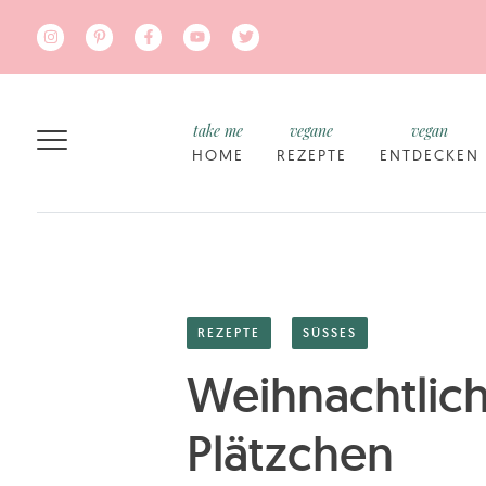
Zum Hauptinhalt springen
take me
vegane
vegan
HOME
REZEPTE
ENTDECKEN
REZEPTE
SÜSSES
Weihnachtlic
Plätzchen