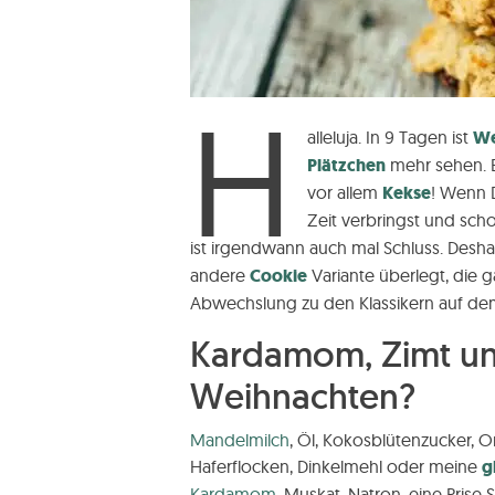
H
alleluja. In 9 Tagen ist
We
Plätzchen
mehr sehen. Bi
vor allem
Kekse
! Wenn D
Zeit verbringst und sc
ist irgendwann auch mal Schluss. Desha
andere
Cookie
Variante überlegt, die
Abwechslung zu den Klassikern auf dem 
Kardamom, Zimt un
Weihnachten?
Mandelmilch
, Öl, Kokosblütenzucker, 
Haferflocken, Dinkelmehl oder meine
g
Kardamom
, Muskat, Natron, eine Prise 