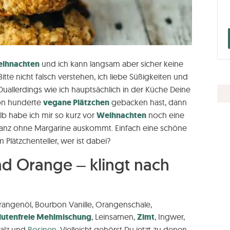
ihnachten
und ich kann langsam aber sicher keine
tte nicht falsch verstehen, ich liebe Süßigkeiten und
uallerdings wie ich hauptsächlich in der Küche Deine
hon hunderte
vegane Plätzchen
gebacken hast, dann
lb habe ich mir so kurz vor
Weihnachten
noch eine
 ganz ohne Margarine auskommt. Einfach eine schöne
Plätzchenteller, wer ist dabei?
d Orange – klingt nach
Orangenöl, Bourbon Vanille, Orangenschale,
lutenfreie Mehlmischung
, Leinsamen,
Zimt
, Ingwer,
Salz und
Rosinen
. Vielleicht gehörst Du jetzt zu denen,