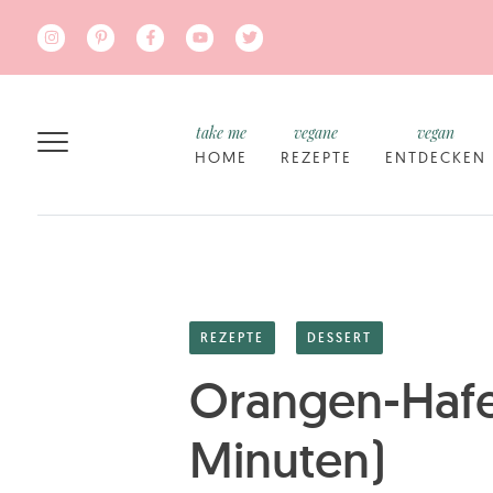
Zum Hauptinhalt springen
take me
vegane
vegan
HOME
REZEPTE
ENTDECKEN
REZEPTE
DESSERT
Orangen-Hafe
Minuten)