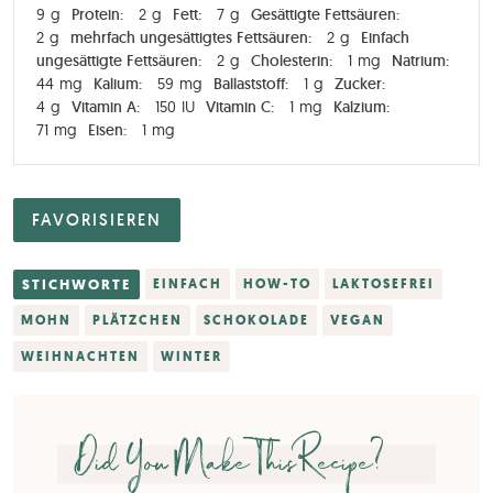
9
g
Protein:
2
g
Fett:
7
g
Gesättigte Fettsäuren:
2
g
mehrfach ungesättigtes Fettsäuren:
2
g
Einfach
ungesättigte Fettsäuren:
2
g
Cholesterin:
1
mg
Natrium:
44
mg
Kalium:
59
mg
Ballaststoff:
1
g
Zucker:
4
g
Vitamin A:
150
IU
Vitamin C:
1
mg
Kalzium:
71
mg
Eisen:
1
mg
FAVORISIEREN
STICHWORTE
EINFACH
HOW-TO
LAKTOSEFREI
MOHN
PLÄTZCHEN
SCHOKOLADE
VEGAN
WEIHNACHTEN
WINTER
Did You Make This Recipe?