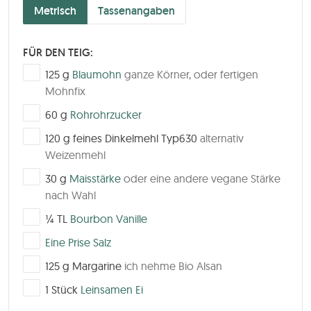
Metrisch
Tassenangaben
FÜR DEN TEIG:
▢
125
g
Blaumohn
ganze Körner, oder fertigen
Mohnfix
▢
60
g
Rohrohrzucker
▢
120
g
feines Dinkelmehl Typ630
alternativ
Weizenmehl
▢
30
g
Maisstärke
oder eine andere vegane Stärke
nach Wahl
▢
¼
TL
Bourbon Vanille
▢
Eine Prise Salz
▢
125
g
Margarine
ich nehme Bio Alsan
▢
1
Stück
Leinsamen Ei