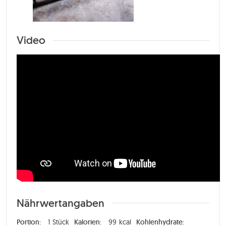
Video
Nährwertangaben
Portion:
1
Stück
Kalorien:
99
kcal
Kohlenhydrate: