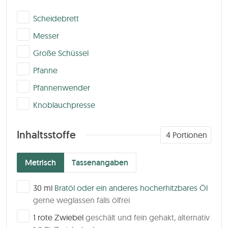
▢
Scheidebrett
▢
Messer
▢
Große Schüssel
▢
Pfanne
▢
Pfannenwender
▢
Knoblauchpresse
Inhaltsstoffe
4
Portionen
Metrisch
Tassenangaben
▢
30
ml
Bratöl oder ein anderes hocherhitzbares Öl
gerne weglassen falls ölfrei
▢
1
rote Zwiebel
geschält und fein gehakt, alternativ