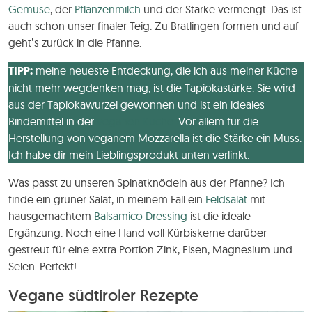
Gemüse
, der
Pflanzenmilch
und der Stärke vermengt. Das ist
auch schon unser finaler Teig. Zu Bratlingen formen und auf
geht’s zurück in die Pfanne.
TIPP:
meine neueste Entdeckung, die ich aus meiner Küche
nicht mehr wegdenken mag, ist die Tapiokastärke. Sie wird
aus der Tapiokawurzel gewonnen und ist ein ideales
Bindemittel in der
veganen Küche
. Vor allem für die
Herstellung von veganem Mozzarella ist die Stärke ein Muss.
Ich habe dir mein Lieblingsprodukt unten verlinkt.
Was passt zu unseren Spinatknödeln aus der Pfanne? Ich
finde ein grüner Salat, in meinem Fall ein
Feldsalat
mit
hausgemachtem
Balsamico Dressing
ist die ideale
Ergänzung. Noch eine Hand voll Kürbiskerne darüber
gestreut für eine extra Portion Zink, Eisen, Magnesium und
Selen. Perfekt!
Vegane südtiroler Rezepte