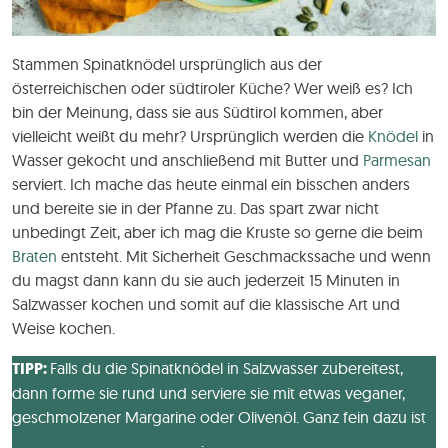
Stammen Spinatknödel ursprünglich aus der
österreichischen oder südtiroler Küche? Wer weiß es? Ich
bin der Meinung, dass sie aus Südtirol kommen, aber
vielleicht weißt du mehr? Ursprünglich werden die
Knödel
in
Wasser gekocht und anschließend mit Butter und
Parmesan
serviert. Ich mache das heute einmal ein bisschen anders
und bereite sie in der Pfanne zu. Das spart zwar nicht
unbedingt Zeit, aber ich mag die Kruste so gerne die beim
Braten
entsteht. Mit Sicherheit Geschmackssache und wenn
du magst dann kann du sie auch jederzeit 15 Minuten in
Salzwasser kochen und somit auf die klassische Art und
Weise kochen.
TIPP:
Falls du die Spinatknödel in Salzwasser zubereitest,
dann forme sie rund und serviere sie mit etwas veganer,
geschmolzener Margarine oder Olivenöl. Ganz fein dazu ist
veganer Cashewparmesan
.