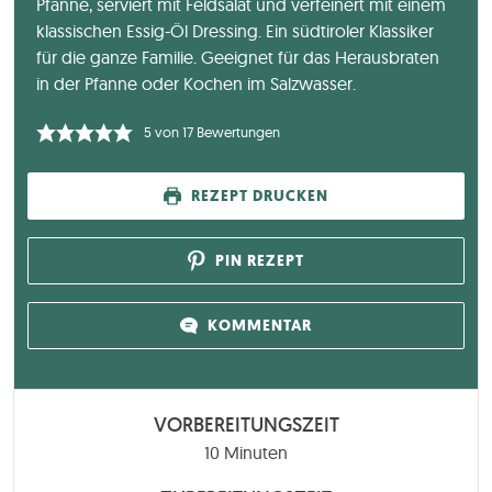
Pfanne, serviert mit Feldsalat und verfeinert mit einem
klassischen Essig-Öl Dressing. Ein südtiroler Klassiker
für die ganze Familie. Geeignet für das Herausbraten
in der Pfanne oder Kochen im Salzwasser.
5
von
17
Bewertungen
REZEPT DRUCKEN
PIN REZEPT
KOMMENTAR
VORBEREITUNGSZEIT
Minuten
10
Minuten