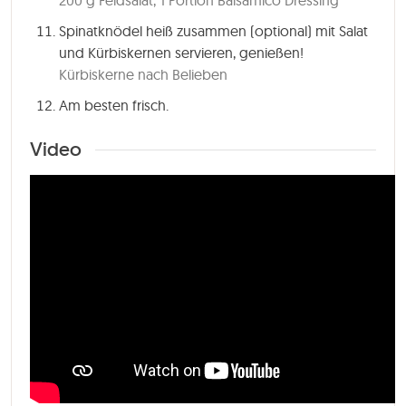
200 g Feldsalat,
1 Portion Balsamico Dressing
Spinatknödel heiß zusammen (optional) mit Salat
und Kürbiskernen servieren, genießen!
Kürbiskerne nach Belieben
Am besten frisch.
Video