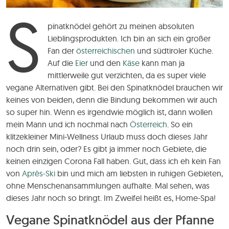
S
pinatknödel gehört zu meinen absoluten
Lieblingsprodukten. Ich bin an sich ein großer
Fan der
österreichischen
und südtiroler Küche.
Auf die
Eier
und den
Käse
kann man ja
mittlerweile gut verzichten, da es super viele
vegane Alternativen gibt. Bei den Spinatknödel brauchen wir
keines von beiden, denn die Bindung bekommen wir auch
so super hin. Wenn es irgendwie möglich ist, dann wollen
mein Mann und ich nochmal nach
Österreich
. So ein
klitzekleiner Mini-Wellness Urlaub muss doch dieses Jahr
noch drin sein, oder? Es gibt ja immer noch Gebiete, die
keinen einzigen Corona Fall haben. Gut, dass ich eh kein Fan
von
Après-Ski
bin und mich am liebsten in ruhigen Gebieten,
ohne Menschenansammlungen aufhalte. Mal sehen, was
dieses Jahr noch so bringt. Im Zweifel heißt es, Home-Spa!
Vegane Spinatknödel aus der Pfanne