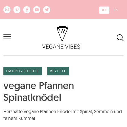
Zum Hauptinhalt springen
DE
EN
HAUPTGERICHTE
REZEPTE
vegane Pfannen
Spinatknödel
Herzhafte vegane Pfannen Knödel mit Spinat, Semmeln und
feinem Kümmel