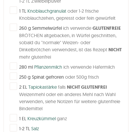
1-2 TL Zwiebelpulver
▢
1
TL
Knoblauchgranulat
oder 1-2 frische
Knoblauchzehen, gepresst oder fein gewürfelt
▢
260
g
Semmelwürfel
ich verwende
GLUTENFREIE
BRÖTCHEN altgebacken, in Würfel geschnitten,
sobald du "normale" Weizen- oder
Dinkelbrötchen verwendest, ist das Rezept
NICHT
mehr glutenfrei
▢
280
ml
Pflanzenmilch
ich verwende Hafermilch
▢
250
g
Spinat gefroren
oder 500g frisch
▢
2
EL
Tapiokastärke
falls
NICHT GLUTENFREI
Weizenmehl oder ein anderes Mehl nach Wahl
verwenden, siehe Notizen für weitere glutenfreie
Bindemittel
▢
1
EL
Kreuzkümmel
ganz
▢
1-2
TL
Salz