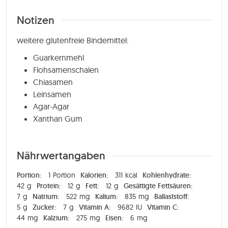
Notizen
weitere glutenfreie Bindemittel:
Guarkernmehl
Flohsamenschalen
Chiasamen
Leinsamen
Agar-Agar
Xanthan Gum
Nährwertangaben
Portion:
1
Portion
Kalorien:
311
kcal
Kohlenhydrate:
42
g
Protein:
12
g
Fett:
12
g
Gesättigte Fettsäuren:
7
g
Natrium:
522
mg
Kalium:
835
mg
Ballaststoff:
5
g
Zucker:
7
g
Vitamin A:
9682
IU
Vitamin C:
44
mg
Kalzium:
275
mg
Eisen:
6
mg