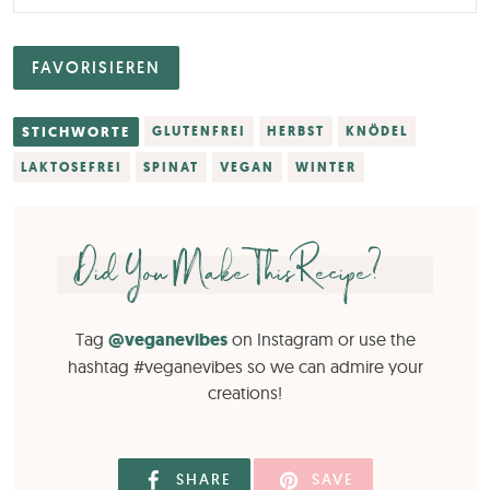
FAVORISIEREN
STICHWORTE
GLUTENFREI
HERBST
KNÖDEL
LAKTOSEFREI
SPINAT
VEGAN
WINTER
Did You Make This Recipe?
Tag
@veganevibes
on Instagram or use the
hashtag #veganevibes so we can admire your
creations!
SHARE
SAVE