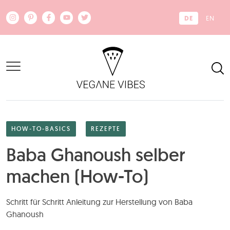
Zum Hauptinhalt springen
DE
EN
HOW-TO-BASICS
REZEPTE
Baba Ghanoush selber
machen (How-To)
Schritt für Schritt Anleitung zur Herstellung von Baba
Ghanoush