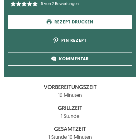
5
von
2
Bewertungen
REZEPT DRUCKEN
PIN REZEPT
KOMMENTAR
VORBEREITUNGSZEIT
Minuten
10
Minuten
GRILLZEIT
Stunde
1
Stunde
GESAMTZEIT
Stunde
Minuten
1
Stunde
10
Minuten