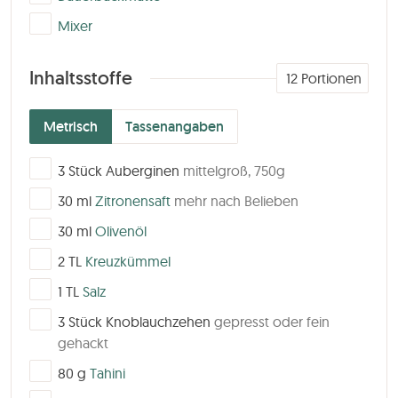
▢
Mixer
Inhaltsstoffe
12
Portionen
Metrisch
Tassenangaben
▢
3
Stück
Auberginen
mittelgroß, 750g
▢
30
ml
Zitronensaft
mehr nach Belieben
▢
30
ml
Olivenöl
▢
2
TL
Kreuzkümmel
▢
1
TL
Salz
▢
3
Stück
Knoblauchzehen
gepresst oder fein
gehackt
▢
80
g
Tahini