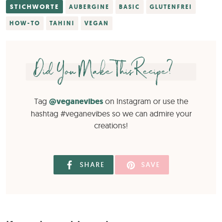
STICHWORTE
AUBERGINE
BASIC
GLUTENFREI
HOW-TO
TAHINI
VEGAN
Did You Make This Recipe?
Tag
@veganevibes
on Instagram or use the
hashtag #veganevibes so we can admire your
creations!
SHARE
SAVE