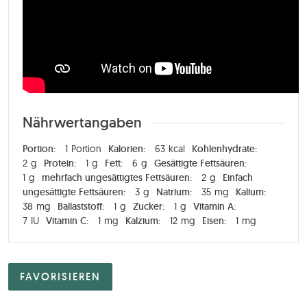
Nährwertangaben
Portion:
1
Portion
Kalorien:
63
kcal
Kohlenhydrate:
2
g
Protein:
1
g
Fett:
6
g
Gesättigte Fettsäuren:
1
g
mehrfach ungesättigtes Fettsäuren:
2
g
Einfach
ungesättigte Fettsäuren:
3
g
Natrium:
35
mg
Kalium:
38
mg
Ballaststoff:
1
g
Zucker:
1
g
Vitamin A:
7
IU
Vitamin C:
1
mg
Kalzium:
12
mg
Eisen:
1
mg
FAVORISIEREN