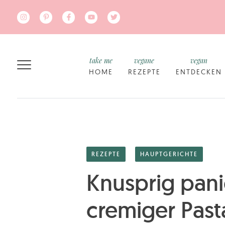
Zum Hauptinhalt springen
take me
vegane
vegan
HOME
REZEPTE
ENTDECKEN
REZEPTE
HAUPTGERICHTE
Knusprig pani
cremiger Past