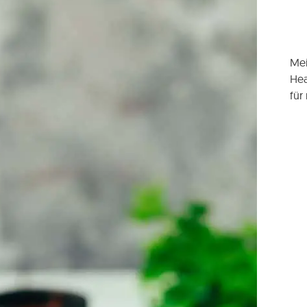
Mei
Hea
für