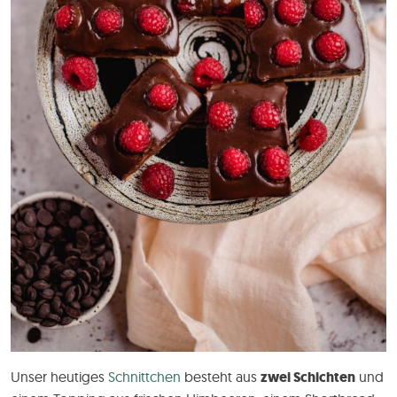
Unser heutiges
Schnittchen
besteht aus
zwei Schichten
und