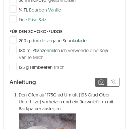
▢
¼
TL
Bourbon Vanille
▢
Eine Prise Salz
FÜR DEN SCHOKO-FUDGE:
▢
200
g
dunkle vegane Schokolade
▢
180
ml
Pflanzenmilch
ich verwende eine Soja-
Vanille Milch
▢
125
g
Himbeeren
frisch
Anleitung
Den Ofen auf 175Grad Umluft (195 Grad Ober-
Unterhitze) vorheizen und ein Brownieform mit
Backpapier auslegen.