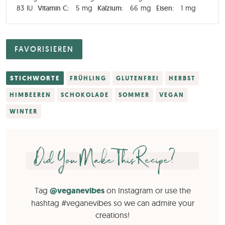
83
IU
Vitamin C:
5
mg
Kalzium:
66
mg
Eisen:
1
mg
FAVORISIEREN
STICHWORTE
FRÜHLING
GLUTENFREI
HERBST
HIMBEEREN
SCHOKOLADE
SOMMER
VEGAN
WINTER
Did You Make This Recipe?
Tag
@veganevibes
on Instagram or use the
hashtag #veganevibes so we can admire your
creations!