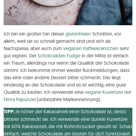
Ich bin ein großer Fan dieser
glutenfreien
Schnitten, vor
allem, weil sie so schnell gemacht sind und sich als
Nachspeise, aber auch zum
veganen Kaffeekränzchen
sehr
gut eignen. Der
Schokoladen Fudge
in der Mitte ist einfach
ein Traum, allerdings nur wenn die Qualität der Schokolade
stimmt. Ich bekomme immer wieder Rückmeldungen, dass
das eine oder andere Dessert bitter schmeckt. Das liegt
eindeutig an der Schokolade und es ist wichtig, eine gute
Qualität zu kaufen. Ich verwende eine
vegane Kuvertüre der
Firma Rapunzel
(unbezahlte Markennennung).
TIPP:
Je höher der Kakaoanteil einer Schokolade ist, desto
bitterer schmeckt sie. Ich verwende eine dunkle Kuvertüre
mit 60% Kakaoanteil, die mit Rohrohrzucker gesüßt ist. Schau
einfach, welche Schokolade am besten für dich funktioniert.