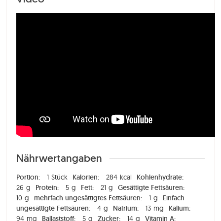
Nährwertangaben
Portion:
1
Stück
Kalorien:
284
kcal
Kohlenhydrate:
26
g
Protein:
5
g
Fett:
21
g
Gesättigte Fettsäuren:
10
g
mehrfach ungesättigtes Fettsäuren:
1
g
Einfach
ungesättigte Fettsäuren:
4
g
Natrium:
13
mg
Kalium:
94
mg
Ballaststoff:
5
g
Zucker:
14
g
Vitamin A: