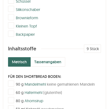
Schüssel
▢
Silikonschaber
▢
Brownieform
▢
Kleinen Topf
▢
Backpapier
Inhaltsstoffe
9
Stück
Metrisch
Tassenangaben
FÜR DEN SHORTBREAD BODEN:
▢
90
g
Mandelmehl
keine gemahlenen Mandeln
▢
60
g
Hafermehl
(glutenfrei)
▢
80
g
Ahornsirup
▢
50
ml
Kokosöl
geschmolzen