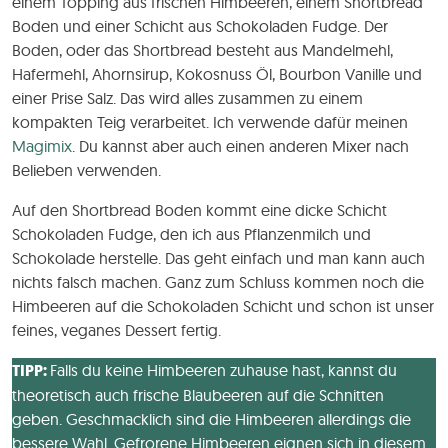
einem Topping aus frischen Himbeeren, einem Shortbread
Boden und einer Schicht aus Schokoladen Fudge. Der
Boden, oder das Shortbread besteht aus Mandelmehl,
Hafermehl, Ahornsirup, Kokosnuss Öl, Bourbon Vanille und
einer Prise Salz. Das wird alles zusammen zu einem
kompakten Teig verarbeitet. Ich verwende dafür meinen
Magimix
. Du kannst aber auch einen anderen Mixer nach
Belieben verwenden.
Auf den Shortbread Boden kommt eine dicke Schicht
Schokoladen Fudge, den ich aus Pflanzenmilch und
Schokolade herstelle. Das geht einfach und man kann auch
nichts falsch machen. Ganz zum Schluss kommen noch die
Himbeeren auf die Schokoladen Schicht und schon ist unser
feines, veganes Dessert fertig.
TIPP:
Falls du keine Himbeeren zuhause hast, kannst du
theoretisch auch frische Blaubeeren auf die Schnitten
geben. Geschmacklich sind die Himbeeren allerdings die
bessere Wahl. Gefrorene Himbeeren eignen sich in diesem