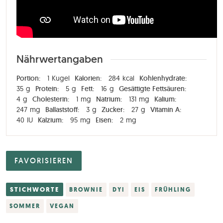
Nährwertangaben
Portion:
1
Kugel
Kalorien:
284
kcal
Kohlenhydrate:
35
g
Protein:
5
g
Fett:
16
g
Gesättigte Fettsäuren:
4
g
Cholesterin:
1
mg
Natrium:
131
mg
Kalium:
247
mg
Ballaststoff:
3
g
Zucker:
27
g
Vitamin A:
40
IU
Kalzium:
95
mg
Eisen:
2
mg
FAVORISIEREN
STICHWORTE
BROWNIE
DYI
EIS
FRÜHLING
SOMMER
VEGAN