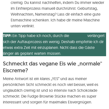
cremig. Du kannst nachhelfen, indem Du immer wieder
im Einfrierprozess manuell durchrührst. Geburtstag,
Weihnachten, Namenstag? Lass dir einfach eine gute
Eismaschine schenken. Ich habe dir meine Maschine
unten verlinkt.
TIPP:
Ein Tipp habe ich noch, durch die
Brownies
verlängert
sich der Auftauprozess ein wenig. Deshalb empfehle ich dir
etwas extra Zeit mit einzuplanen. Nicht dass die Gäste
länger als geplant warten müssen.
Schmeckt das vegane Eis wie „normale“
Eiscreme?
Meine Antwort ist ein klares „YES“ und aus meiner
persönlichen Sicht schmeckt es noch viel besser, weil es
unglaublich cremig ist und so intensiv nach Schokolade
schmeckt. Die Fudge Brownie Stücke machen es super
interessant und sorgen für maximales Eisvergnügen.