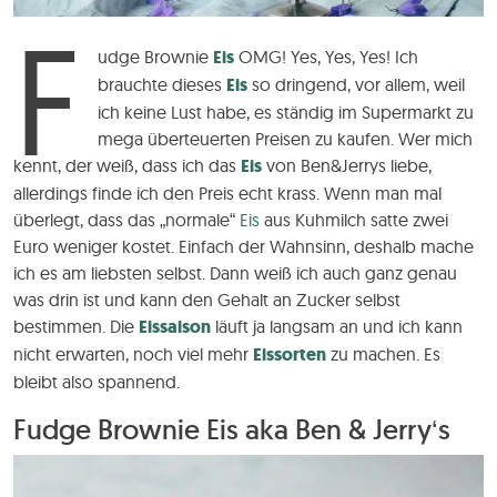
F
udge Brownie
Eis
OMG! Yes, Yes, Yes! Ich
brauchte dieses
Eis
so dringend, vor allem, weil
ich keine Lust habe, es ständig im Supermarkt zu
mega überteuerten Preisen zu kaufen. Wer mich
kennt, der weiß, dass ich das
Eis
von Ben&Jerrys liebe,
allerdings finde ich den Preis echt krass. Wenn man mal
überlegt, dass das „normale“
Eis
aus Kuhmilch satte zwei
Euro weniger kostet. Einfach der Wahnsinn, deshalb mache
ich es am liebsten selbst. Dann weiß ich auch ganz genau
was drin ist und kann den Gehalt an Zucker selbst
bestimmen. Die
Eissaison
läuft ja langsam an und ich kann
nicht erwarten, noch viel mehr
Eissorten
zu machen. Es
bleibt also spannend.
Fudge Brownie Eis aka Ben & Jerry‘s