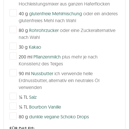
Hochleistungsmixer aus ganzen Haferflocken
▢
40
g
glutenfreie Mehlmischung
oder ein anderes
glutenfreies Mehl nach Wahl
▢
80
g
Rohrohrzucker
oder eine Zuckeralternative
nach Wahl
▢
30
g
Kakao
▢
200
ml
Pflanzenmilch
plus mehr je nach
Konsistenz des Teiges
▢
90
ml
Nussbutter
ich verwende helle
Erdnussbutter, alternativ ein neutrales Öl
verwenden
▢
¼
TL
Salz
▢
¼
TL
Bourbon Vanille
▢
80
g
dunkle vegane Schoko Drops
FÜR DAS EIS: