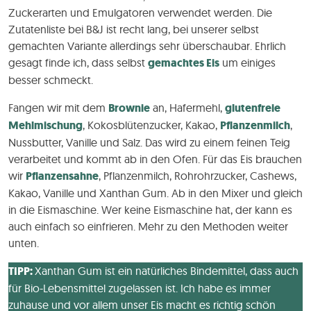
Zuckerarten und Emulgatoren verwendet werden. Die
Zutatenliste bei B&J ist recht lang, bei unserer selbst
gemachten Variante allerdings sehr überschaubar. Ehrlich
gesagt finde ich, dass selbst
gemachtes Eis
um einiges
besser schmeckt.
Fangen wir mit dem
Brownie
an, Hafermehl,
glutenfreie
Mehlmischung
, Kokosblütenzucker, Kakao,
Pflanzenmilch
,
Nussbutter, Vanille und Salz. Das wird zu einem feinen Teig
verarbeitet und kommt ab in den Ofen. Für das Eis brauchen
wir
Pflanzensahne
, Pflanzenmilch, Rohrohrzucker, Cashews,
Kakao, Vanille und Xanthan Gum. Ab in den Mixer und gleich
in die Eismaschine. Wer keine Eismaschine hat, der kann es
auch einfach so einfrieren. Mehr zu den Methoden weiter
unten.
TIPP:
Xanthan Gum ist ein natürliches Bindemittel, dass auch
für Bio-Lebensmittel zugelassen ist. Ich habe es immer
zuhause und vor allem unser Eis macht es richtig schön