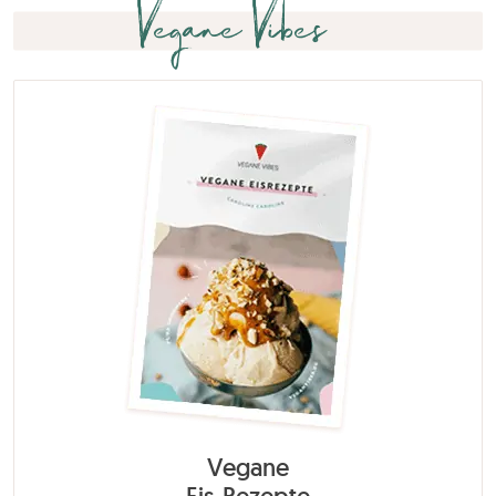
Vegane Vibes
Vegane
Eis-Rezepte