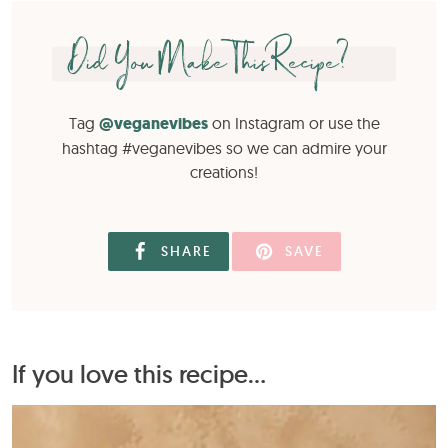
Did You Make This Recipe?
Tag
@veganevibes
on Instagram or use the
hashtag #veganevibes so we can admire your
creations!
SHARE
SAVE
If you love this recipe...