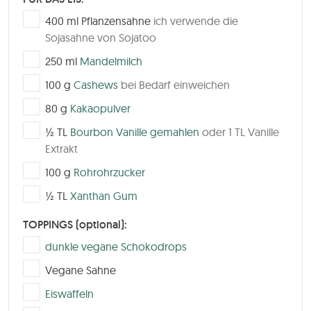
▢
400
ml
Pflanzensahne
ich verwende die
Sojasahne von Sojatoo
▢
250
ml
Mandelmilch
▢
100
g
Cashews
bei Bedarf einweichen
▢
80
g
Kakaopulver
▢
½
TL
Bourbon Vanille gemahlen
oder 1 TL Vanille
Extrakt
▢
100
g
Rohrohrzucker
▢
½
TL
Xanthan Gum
TOPPINGS (optional):
▢
dunkle vegane Schokodrops
▢
Vegane Sahne
▢
Eiswaffeln