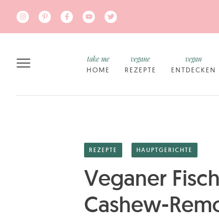
Zum Hauptinhalt springen
take me
vegane
vegan
HOME
REZEPTE
ENTDECKEN
REZEPTE
HAUPTGERICHTE
Veganer Fisch
Cashew-Remo