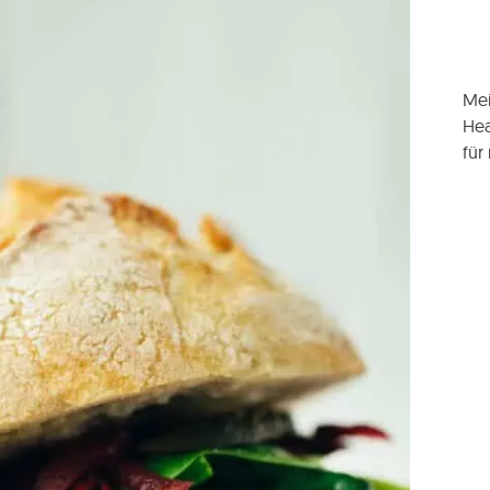
Mei
Hea
für