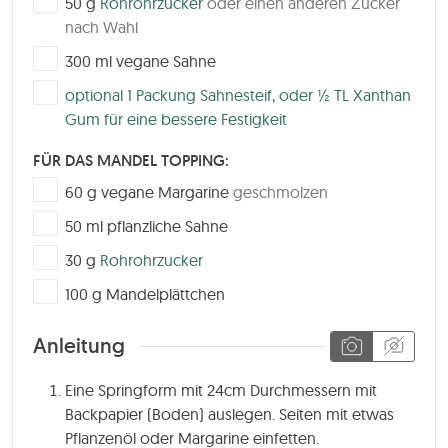
50
g
Rohrohrzucker
oder einen anderen Zucker
nach Wahl
▢
300
ml
vegane Sahne
▢
optional 1 Packung Sahnesteif, oder ½ TL Xanthan
Gum für eine bessere Festigkeit
FÜR DAS MANDEL TOPPING:
▢
60
g
vegane Margarine
geschmolzen
▢
50
ml
pflanzliche Sahne
▢
30
g
Rohrohrzucker
▢
100
g
Mandelplättchen
Anleitung
Eine Springform mit 24cm Durchmessern mit
Backpapier (Boden) auslegen. Seiten mit etwas
Pflanzenöl oder Margarine einfetten.