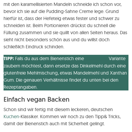
mit den karamellisierten Mandeln schneide ich schon vor,
bevor ich sie auf die Pudding-Sahne Creme lege. Grund
hierfür ist, dass der Hefeteig etwas fester und schwer zu
schneiden ist. Beim Portionieren drückst du schnell die
Füllung zusammen und sie quillt von allen Seiten heraus. Das
sieht nicht besonders schön aus und du willst doch
schließlich Eindruck schinden.
TIPP:
Falls du aus dem Bienenstich eine
glutenfreie
Variante
zaubern möchtest, dann ersetze das Dinkelmehl durch eine
glutenfreie Mehlmischung, etwas Mandelmehl und Xanthan
Gum. Die genauen Verhältnisse findet du unten bei den
Rezeptangaben.
Einfach vegan Backen
Schon sind wir fertig mit diesem leckeren, deutschen
Kuchen
-Klassiker. Kommen wir noch zu den Tipp& Tricks,
damit der Bienenstich auch mit Sicherheit gelingt.