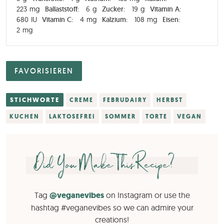
223
mg
Ballaststoff:
6
g
Zucker:
19
g
Vitamin A:
680
IU
Vitamin C:
4
mg
Kalzium:
108
mg
Eisen:
2
mg
FAVORISIEREN
STICHWORTE
CREME
FEBRUDAIRY
HERBST
KUCHEN
LAKTOSEFREI
SOMMER
TORTE
VEGAN
Did You Make This Recipe?
Tag
@veganevibes
on Instagram or use the
hashtag #veganevibes so we can admire your
creations!