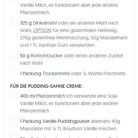
Vanille Milch, es funktioniert aber jede andere
Pflanzenmilch
▢
325
g
Dinkelmehl
oder ein anderes Mehl nach
Wahl,
OPTION
: für eine glutenfreien Hefeteig,
275g glutenfreie Mehlmischung, 50g Mandelmehl
und 1 TL Xanthan Gum verwenden
▢
50
g
Rohrohrzucker
oder einen anderen Zucker
nach Wahl
▢
1
Packung
Trockenhefe
oder ½ Würfel Frischhefe
FÜR DIE PUDDING-SAHNE CREME:
▢
400
ml
Pflanzenmilch
ich verwende eine Soja-
Vanille Milch, es funktioniert aber jede andere
Pflanzenmilch
▢
1
Packung
Vanille-Puddingpulver
alternativ 40g
Maisstärke mit ¼ TL Bourbon Vanille mischen
▢