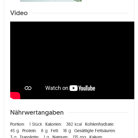
Video
Nährwertangaben
Portion:
1
Stück
Kalorien:
382
kcal
Kohlenhydrate:
45
g
Protein:
8
g
Fett:
18
g
Gesättigte Fettsäuren:
3
g
Transfette:
1
g
Natrium:
135
mg
Kalium: