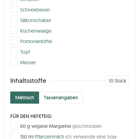
▢
Schneebesen
▢
Silikonschaber
▢
Küchenwaage
▢
Portionierlöffel
▢
Topf
▢
Messer
Inhaltsstoffe
10
Stück
Metrisch
Tassenangaben
FÜR DEN HEFETEIG:
▢
60
g
vegane Margarine
geschmolzen
▢
150
ml
Pflanzenmilch
ich verwende eine Soja-