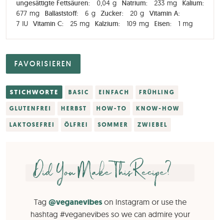
ungesättigte Fettsäuren:
0,04
g
Natrium:
233
mg
Kalium:
677
mg
Ballaststoff:
6
g
Zucker:
20
g
Vitamin A:
7
IU
Vitamin C:
25
mg
Kalzium:
109
mg
Eisen:
1
mg
FAVORISIEREN
STICHWORTE
BASIC
EINFACH
FRÜHLING
GLUTENFREI
HERBST
HOW-TO
KNOW-HOW
LAKTOSEFREI
ÖLFREI
SOMMER
ZWIEBEL
Did You Make This Recipe?
Tag
@veganevibes
on Instagram or use the
hashtag #veganevibes so we can admire your