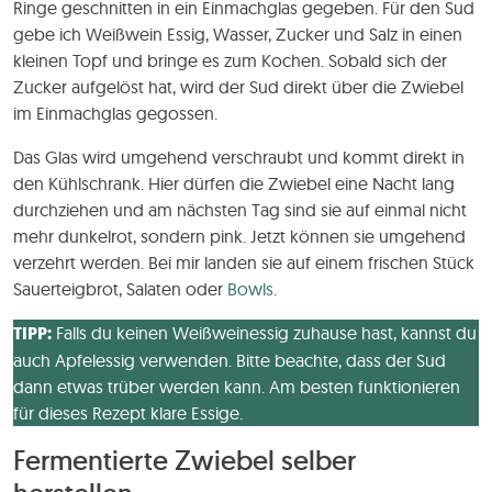
Ringe geschnitten in ein Einmachglas gegeben. Für den Sud
gebe ich Weißwein Essig, Wasser, Zucker und Salz in einen
kleinen Topf und bringe es zum Kochen. Sobald sich der
Zucker aufgelöst hat, wird der Sud direkt über die Zwiebel
im Einmachglas gegossen.
Das Glas wird umgehend verschraubt und kommt direkt in
den Kühlschrank. Hier dürfen die Zwiebel eine Nacht lang
durchziehen und am nächsten Tag sind sie auf einmal nicht
mehr dunkelrot, sondern pink. Jetzt können sie umgehend
verzehrt werden. Bei mir landen sie auf einem frischen Stück
Sauerteigbrot, Salaten oder
Bowls
.
TIPP:
Falls du keinen Weißweinessig zuhause hast, kannst du
auch Apfelessig verwenden. Bitte beachte, dass der Sud
dann etwas trüber werden kann. Am besten funktionieren
für dieses Rezept klare Essige.
Fermentierte Zwiebel selber