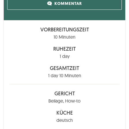
KOMMENTAR
VORBEREITUNGSZEIT
Minuten
10
Minuten
RUHEZEIT
day
1
day
GESAMTZEIT
day
Minuten
1
day
10
Minuten
GERICHT
Beilage, How-to
KÜCHE
deutsch