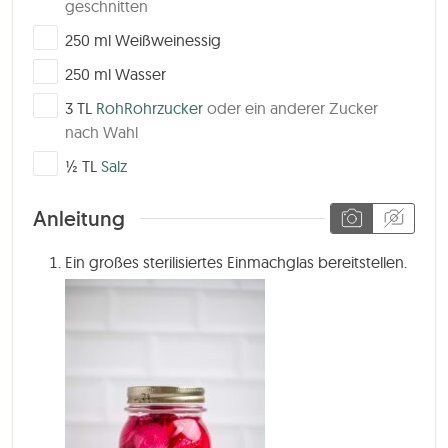
geschnitten
▢
250
ml
Weißweinessig
▢
250
ml
Wasser
▢
3
TL
RohRohrzucker
oder ein anderer Zucker
nach Wahl
▢
½
TL
Salz
Anleitung
Ein großes sterilisiertes Einmachglas bereitstellen.