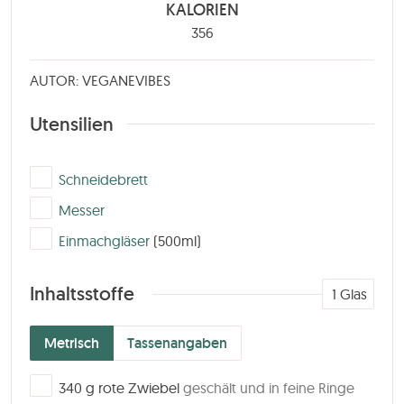
KALORIEN
356
AUTOR: VEGANEVIBES
Utensilien
▢
Schneidebrett
▢
Messer
▢
Einmachgläser
(500ml)
Inhaltsstoffe
1
Glas
Metrisch
Tassenangaben
▢
340
g
rote Zwiebel
geschält und in feine Ringe