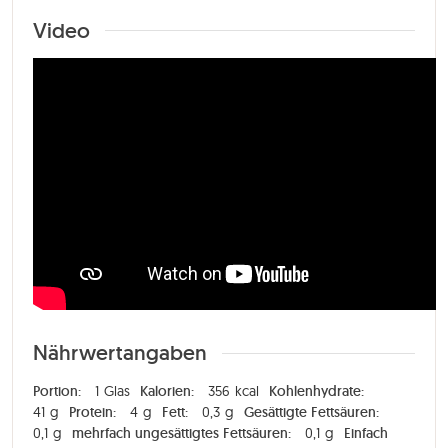
Video
Nährwertangaben
Portion:
1
Glas
Kalorien:
356
kcal
Kohlenhydrate:
41
g
Protein:
4
g
Fett:
0,3
g
Gesättigte Fettsäuren:
0,1
g
mehrfach ungesättigtes Fettsäuren:
0,1
g
Einfach